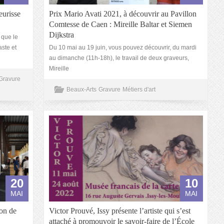
eurisse
Prix Mario Avati 2021, à découvrir au Pavillon
Comtesse de Caen : Mireille Baltar et Siemen
Dijkstra
 que le
aste et
Du 10 mai au 19 juin, vous pouvez découvrir, du mardi
au dimanche (11h-18h), le travail de deux graveurs,
Mireille
Gravure
Beaux-Arts
Gravure
Métiers d'art
20
10
MAI
MAI
lon de
Victor Prouvé, Issy présente l’artiste qui s’est
attaché à promouvoir le savoir-faire de l’École