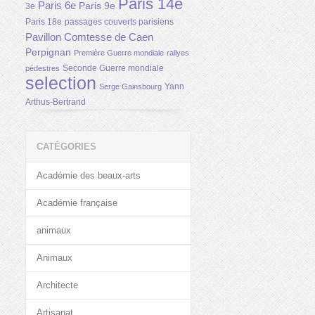
Paris 14e
Paris 6e
Paris 9e
3e
Paris 18e
passages couverts parisiens
Pavillon Comtesse de Caen
Perpignan
Première Guerre mondiale
rallyes
Seconde Guerre mondiale
pédestres
selection
Yann
Serge Gainsbourg
Arthus-Bertrand
CATÉGORIES
Académie des beaux-arts
Académie française
animaux
Animaux
Architecte
Artisanat