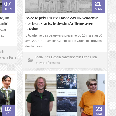
07
21
JUIN
MAR
te, un
Avec le prix Pierre David-Weill-Académie
anité
des beaux-arts, le dessin s’affirme avec
passion
Avati-
 au
L’Académie des beaux-arts présente du 16 mars au 30
avril 2023, au Pavillon Comtesse de Caen, les œuvres
des lauréats
ition
Beaux-Arts
Dessin contemporain
Exposition
lles à Paris
Rallyes pédestres
02
23
DÉC
MAI