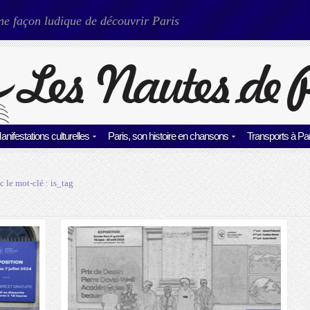
ne façon ludique de découvrir Paris
anifestations culturelles
Paris, son histoire en chansons
Transports à Par
c le mot-clé :
is_tag