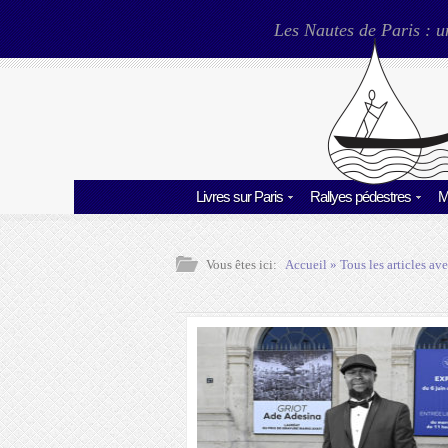
Les Nautes de Paris : u
Livres sur Paris
Rallyes pédestres
M
Vous êtes ici:
Accueil
» Tous les articles ave