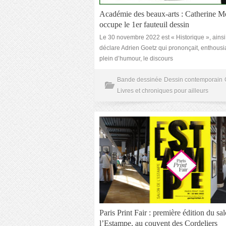
Académie des beaux-arts : Catherine M
occupe le 1er fauteuil dessin
Le 30 novembre 2022 est « Historique », ainsi
déclare Adrien Goetz qui prononçait, enthousi
plein d’humour, le discours
Bande dessinée
Dessin contemporain
Livres et chroniques pour ailleurs
Paris Print Fair : première édition du sa
l’Estampe, au couvent des Cordeliers