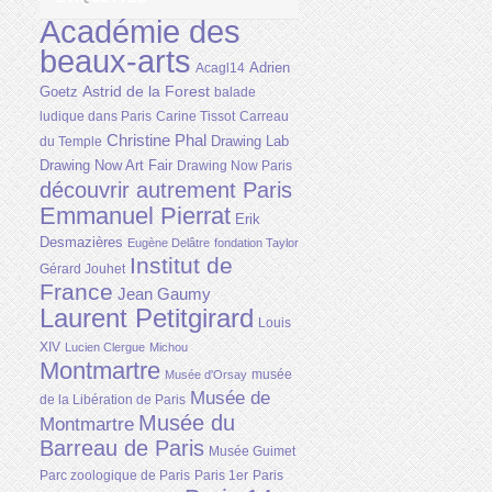
Académie des
beaux-arts
Adrien
Acagl14
Astrid de la Forest
Goetz
balade
ludique dans Paris
Carine Tissot
Carreau
Christine Phal
Drawing Lab
du Temple
Drawing Now Art Fair
Drawing Now Paris
découvrir autrement Paris
Emmanuel Pierrat
Erik
Desmazières
Eugène Delâtre
fondation Taylor
Institut de
Gérard Jouhet
France
Jean Gaumy
Laurent Petitgirard
Louis
XIV
Lucien Clergue
Michou
Montmartre
musée
Musée d'Orsay
Musée de
de la Libération de Paris
Musée du
Montmartre
Barreau de Paris
Musée Guimet
Parc zoologique de Paris
Paris 1er
Paris