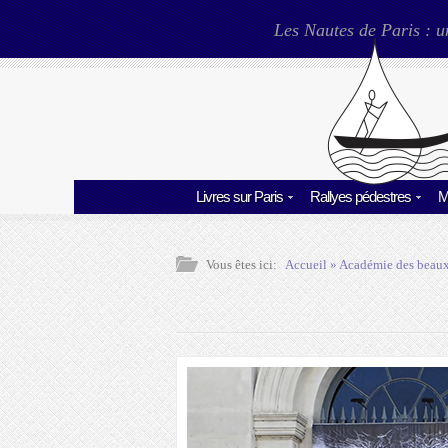
Les Nautes de Paris : u
Livres sur Paris
Rallyes pédestres
M
Vous êtes ici:
Accueil
»
Académie des beaux