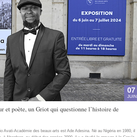
07
JUIN
 et poète, un Griot qui questionne l’histoire de
rio Avati-Académie des beaux-arts est Ade Adesina. Né au Nigéria en 1980, il