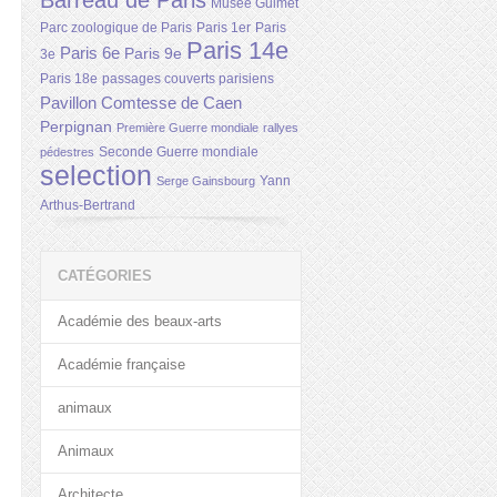
Barreau de Paris
Musée Guimet
Parc zoologique de Paris
Paris 1er
Paris
Paris 14e
Paris 6e
Paris 9e
3e
Paris 18e
passages couverts parisiens
Pavillon Comtesse de Caen
Perpignan
Première Guerre mondiale
rallyes
Seconde Guerre mondiale
pédestres
selection
Yann
Serge Gainsbourg
Arthus-Bertrand
CATÉGORIES
Académie des beaux-arts
Académie française
animaux
Animaux
Architecte