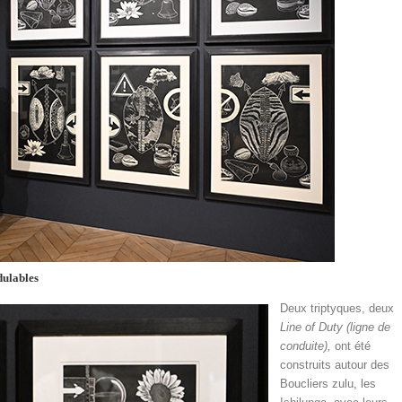
dulables
Deux triptyques, deux
Line of Duty (ligne de
conduite),
ont été
construits autour des
Boucliers zulu, les