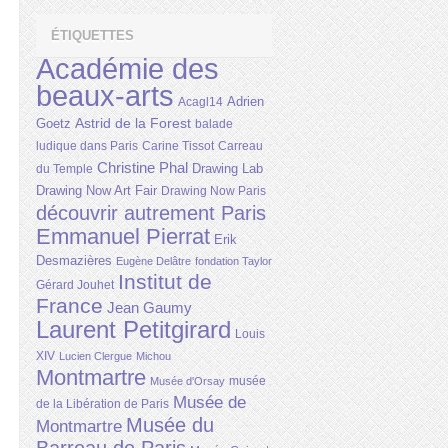
ÉTIQUETTES
Académie des
beaux-arts
Adrien
Acagl14
Astrid de la Forest
Goetz
balade
ludique dans Paris
Carine Tissot
Carreau
Christine Phal
Drawing Lab
du Temple
Drawing Now Art Fair
Drawing Now Paris
découvrir autrement Paris
Emmanuel Pierrat
Erik
Desmazières
Eugène Delâtre
fondation Taylor
Institut de
Gérard Jouhet
France
Jean Gaumy
Laurent Petitgirard
Louis
XIV
Lucien Clergue
Michou
Montmartre
musée
Musée d'Orsay
Musée de
de la Libération de Paris
Musée du
Montmartre