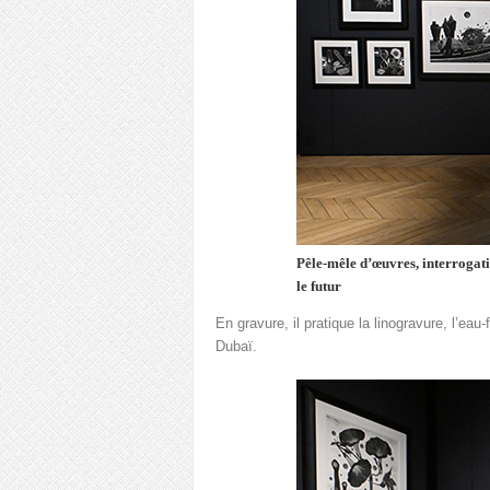
Pêle-mêle d’œuvres, interrogat
le futur
En gravure, il pratique la linogravure, l’eau
Dubaï.