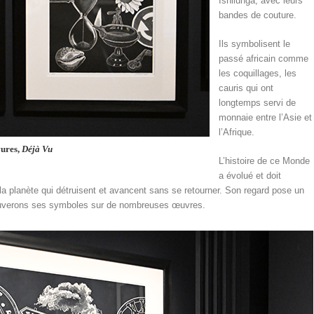
Ishilunga, avec leurs
bandes de couture.
Ils symbolisent le
passé africain comme
les coquillages, les
cauris qui ont
longtemps servi de
monnaie entre l’Asie et
l’Afrique.
vures,
Déjà Vu
L’histoire de ce Monde
a évolué et doit
e la planète qui détruisent et avancent sans se retourner. Son regard pose un
uverons ses symboles sur de nombreuses œuvres.