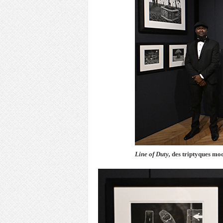
Line of Duty,
des triptyques mo