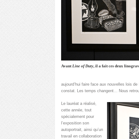
Avant
Line of Duty
, il a fait ces deux linogra
aujourd’hui faire face aux nouvelles lois d
constat. Les temps changent… Nous retro
Le lauréat a réalisé,
cette année, tout
spécialement pour
l’exposition son
autoportrait, ainsi qu’un
travail en collaboration