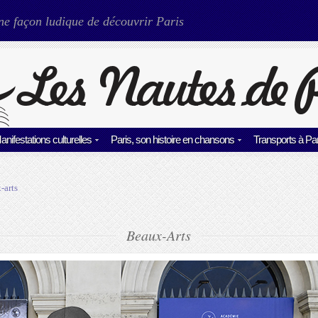
ne façon ludique de découvrir Paris
anifestations culturelles
Paris, son histoire en chansons
Transports à Par
-arts
Beaux-Arts