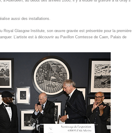
se, à Aberdeen, au début des années 2000, il y a étudié la gravure à la Gray’s
réalise aussi des installations.
 Royal Glasgow Institute, son œuvre gravée est présentée pour la première
nquer. L’artiste est à découvrir au Pavillon Comtesse de Caen, Palais de