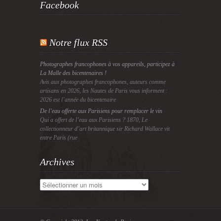
Facebook
Notre flux RSS
Photographes francophones à vos appareils, participez à
La Malle des bicentenaires !
Avis aux photographes francophones, auteurs comme
artisans en 2026, les Nautes de Paris vous informent :
2026 est l’année du bicentenaire
De l’eau offerte aux Parisiens pour remplacer le vin
Qui a offert de l’eau aux Parisiens ? 1870, Le
collectionneur d’art britannique sir Richard Wallace vit
entre Paris (rue
Archives
Archives