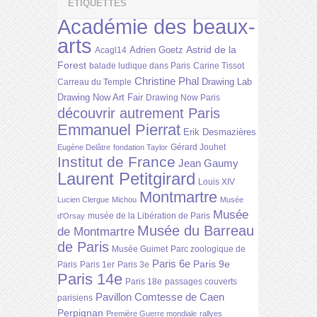
ÉTIQUETTES
Académie des beaux-
arts
Astrid de la
Adrien Goetz
Acagl14
Forest
balade ludique dans Paris
Carine Tissot
Christine Phal
Drawing Lab
Carreau du Temple
Drawing Now Art Fair
Drawing Now Paris
découvrir autrement Paris
Emmanuel Pierrat
Erik Desmazières
Gérard Jouhet
Eugène Delâtre
fondation Taylor
Institut de France
Jean Gaumy
Laurent Petitgirard
Louis XIV
Montmartre
Lucien Clergue
Michou
Musée
Musée
musée de la Libération de Paris
d'Orsay
Musée du Barreau
de Montmartre
de Paris
Musée Guimet
Parc zoologique de
Paris 6e
Paris 9e
Paris
Paris 1er
Paris 3e
Paris 14e
Paris 18e
passages couverts
Pavillon Comtesse de Caen
parisiens
Perpignan
Première Guerre mondiale
rallyes