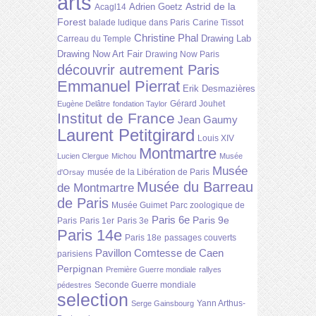
arts
Astrid de la
Adrien Goetz
Acagl14
Forest
balade ludique dans Paris
Carine Tissot
Christine Phal
Drawing Lab
Carreau du Temple
Drawing Now Art Fair
Drawing Now Paris
découvrir autrement Paris
Emmanuel Pierrat
Erik Desmazières
Gérard Jouhet
Eugène Delâtre
fondation Taylor
Institut de France
Jean Gaumy
Laurent Petitgirard
Louis XIV
Montmartre
Lucien Clergue
Michou
Musée
Musée
musée de la Libération de Paris
d'Orsay
Musée du Barreau
de Montmartre
de Paris
Musée Guimet
Parc zoologique de
Paris 6e
Paris 9e
Paris
Paris 1er
Paris 3e
Paris 14e
Paris 18e
passages couverts
Pavillon Comtesse de Caen
parisiens
Perpignan
Première Guerre mondiale
rallyes
Seconde Guerre mondiale
pédestres
selection
Yann Arthus-
Serge Gainsbourg