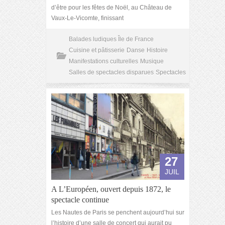
d’être pour les fêtes de Noël, au Château de
Vaux-Le-Vicomte, finissant
Balades ludiques Île de France
Cuisine et pâtisserie
Danse
Histoire
Manifestations culturelles
Musique
Salles de spectacles disparues
Spectacles
27
JUIL
A L’Européen, ouvert depuis 1872, le
spectacle continue
Les Nautes de Paris se penchent aujourd’hui sur
l’histoire d’une salle de concert qui aurait pu