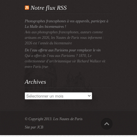
Notre flux RSS
Photographes francophones à vos appareils, participez à
La Malle des bicentenaires !
Avis aux photographes francophones, auteurs comme
artisans en 2026, les Nautes de Paris vous informent :
2026 est l’année du bicentenaire
De l’eau offerte aux Parisiens pour remplacer le vin
Qui a offert de l’eau aux Parisiens ? 1870, Le
collectionneur d’art britannique sir Richard Wallace vit
entre Paris (rue
Archives
Archives
© Copyright 2013.
Les Nautes de Paris
Site par JCB