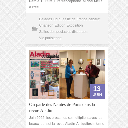
Parole, Culture, Cité francophone. Michel Mella
a créé
Balades ludiques Île de France
cabaret
Chanson
Edition
Exposition
Salles de spectacles disparues
Vie parisienne
13
JUIN
On parle des Nautes de Paris dans la
revue Aladin
Juin 2025, les brocantes se multiplient avec les
beaux jours et la revue Aladin-Antiquités informe