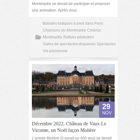
Montmartre se devait de participer et proposer
une animation. Après vous
Balades ludiques à pied dans Paris
Chansons de Montmartre
Cinéma
Montmartre
Rallyes pédestres
Salles de spectacles disparues
Spectacles
Vie parisienne
29
NOV
Décembre 2022, Château de Vaux Le
Vicomte, un Noël façon Molière
L’année Molière (il aurait eu 400 ans) se devait