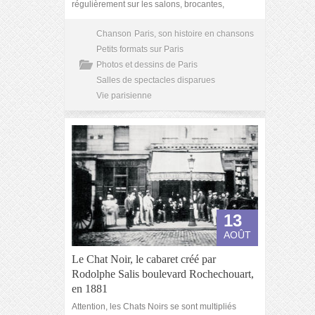
régulièrement sur les salons, brocantes,
Chanson
Paris, son histoire en chansons
Petits formats sur Paris
Photos et dessins de Paris
Salles de spectacles disparues
Vie parisienne
13
AOÛT
Le Chat Noir, le cabaret créé par
Rodolphe Salis boulevard Rochechouart,
en 1881
Attention, les Chats Noirs se sont multipliés