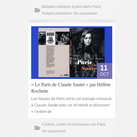
Balades ludiques à pied dans Paris
Rallyes pédestres
Vie parisienne
11
OCT
« Le Paris de Claude Sautet » par Hélène
Rochette
Les Nautes de Paris ont lu cet ouvrage consacré
à Claude Sautet avec un vif intérêt et découvert
« l’enfant de
Cinéma
Livres et chroniques sur Paris
Vie parisienne