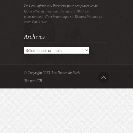
De l’eau offerte aux Parisiens pour remplacer le vin
Qui a offert de l’eau aux Parisiens ? 1870, Le
collectionneur d’art britannique sir Richard Wallace vit
entre Paris (rue
Archives
Archives
© Copyright 2013.
Les Nautes de Paris
Site par JCB