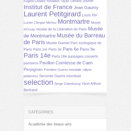
Gérard Jouhet
Eugène Delâtre
fondation Taylor
Institut de France
Jean Gaumy
Laurent Petitgirard
Louis XIV
Montmartre
Lucien Clergue
Michou
Musée
Musée
musée de la Libération de Paris
d'Orsay
Musée du Barreau
de Montmartre
de Paris
Musée Guimet
Parc zoologique de
Paris 6e
Paris 9e
Paris
Paris 1er
Paris 3e
Paris 14e
Paris 18e
passages couverts
Pavillon Comtesse de Caen
parisiens
Perpignan
Première Guerre mondiale
rallyes
Seconde Guerre mondiale
pédestres
selection
Yann Arthus-
Serge Gainsbourg
Bertrand
CATÉGORIES
Académie des beaux-arts