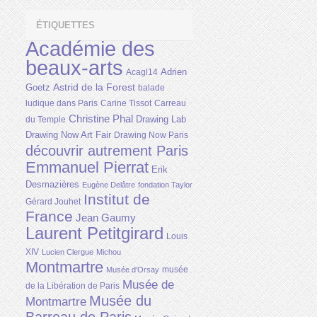
ÉTIQUETTES
Académie des
beaux-arts
Adrien
Acagl14
Astrid de la Forest
Goetz
balade
ludique dans Paris
Carine Tissot
Carreau
Christine Phal
Drawing Lab
du Temple
Drawing Now Art Fair
Drawing Now Paris
découvrir autrement Paris
Emmanuel Pierrat
Erik
Desmazières
Eugène Delâtre
fondation Taylor
Institut de
Gérard Jouhet
France
Jean Gaumy
Laurent Petitgirard
Louis
XIV
Lucien Clergue
Michou
Montmartre
musée
Musée d'Orsay
Musée de
de la Libération de Paris
Musée du
Montmartre