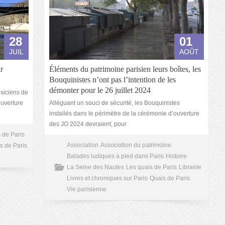
28
01
JUIL
AOÛT
ar
Éléments du patrimoine parisien leurs boîtes, les
Bouquinistes n’ont pas l’intention de les
démonter pour le 26 juillet 2024
siciens de
ouverture
Alléguant un souci de sécurité, les Bouquinistes
installés dans le périmètre de la cérémonie d’ouverture
des JO 2024 devraient, pour
 de Paris
Association
Association du patrimoine
s de Paris
Balades ludiques à pied dans Paris
Histoire
La Seine des Nautes
Les quais de Paris
Librairie
Livres et chroniques sur Paris
Quais de Paris
Vie parisienne