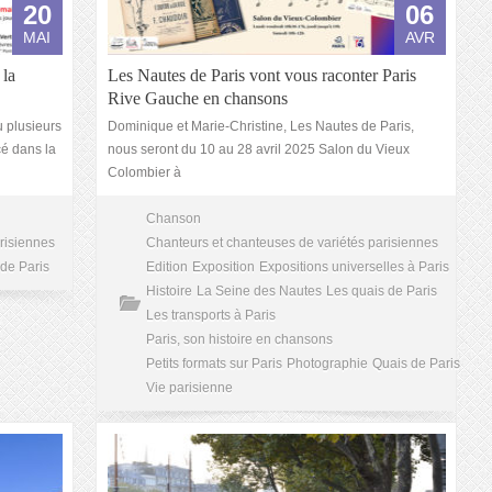
20
06
MAI
AVR
 la
Les Nautes de Paris vont vous raconter Paris
Rive Gauche en chansons
u plusieurs
Dominique et Marie-Christine, Les Nautes de Paris,
cé dans la
nous seront du 10 au 28 avril 2025 Salon du Vieux
Colombier à
Chanson
risiennes
Chanteurs et chanteuses de variétés parisiennes
de Paris
Edition
Exposition
Expositions universelles à Paris
Histoire
La Seine des Nautes
Les quais de Paris
Les transports à Paris
Paris, son histoire en chansons
Petits formats sur Paris
Photographie
Quais de Paris
Vie parisienne