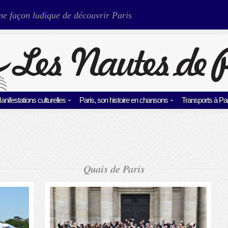
ne façon ludique de découvrir Paris
anifestations culturelles
Paris, son histoire en chansons
Transports à Par
Quais de Paris