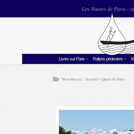
Les Nautes de Paris : u
Livres sur Paris
Rallyes pédestres
M
Vous êtes ici:
Accueil
»
Quais de Paris