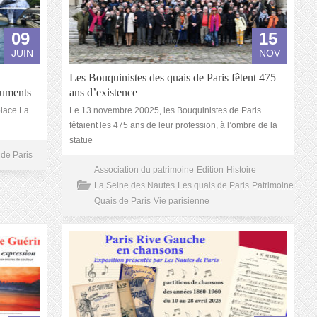
09
15
JUIN
NOV
Les Bouquinistes des quais de Paris fêtent 475
numents
ans d’existence
place La
Le 13 novembre 20025, les Bouquinistes de Paris
fêtaient les 475 ans de leur profession, à l’ombre de la
statue
 de Paris
Association du patrimoine
Edition
Histoire
La Seine des Nautes
Les quais de Paris
Patrimoine
Quais de Paris
Vie parisienne