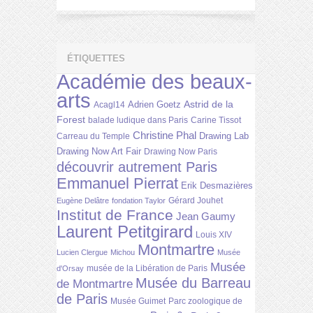
ÉTIQUETTES
Académie des beaux-
arts
Astrid de la
Adrien Goetz
Acagl14
Forest
balade ludique dans Paris
Carine Tissot
Christine Phal
Drawing Lab
Carreau du Temple
Drawing Now Art Fair
Drawing Now Paris
découvrir autrement Paris
Emmanuel Pierrat
Erik Desmazières
Gérard Jouhet
Eugène Delâtre
fondation Taylor
Institut de France
Jean Gaumy
Laurent Petitgirard
Louis XIV
Montmartre
Lucien Clergue
Michou
Musée
Musée
musée de la Libération de Paris
d'Orsay
Musée du Barreau
de Montmartre
de Paris
Musée Guimet
Parc zoologique de