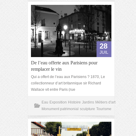
28
JUIL
De l’eau offerte aux Parisiens pour
remplacer le vin
Qui a offert de l’eau aux Parisiens ? 1870, Le
collectionneur d’art britannique sir Richard
Wallace vit entre Paris (rue
Eau
Exposition
Histoire
Jardins
Métiers d'art
Monument patrimonial
sculpture
Tourisme