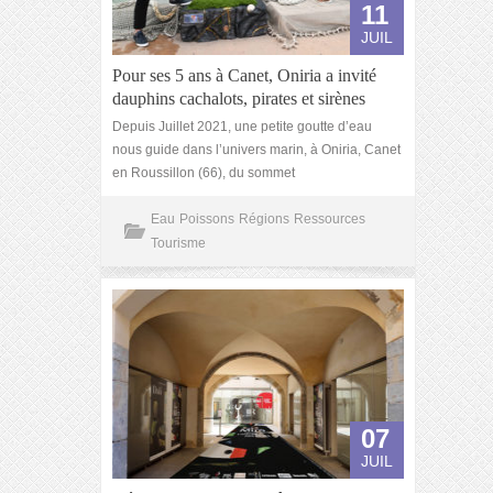
11
JUIL
Pour ses 5 ans à Canet, Oniria a invité
dauphins cachalots, pirates et sirènes
Depuis Juillet 2021, une petite goutte d’eau
nous guide dans l’univers marin, à Oniria, Canet
en Roussillon (66), du sommet
Eau
Poissons
Régions
Ressources
Tourisme
07
JUIL