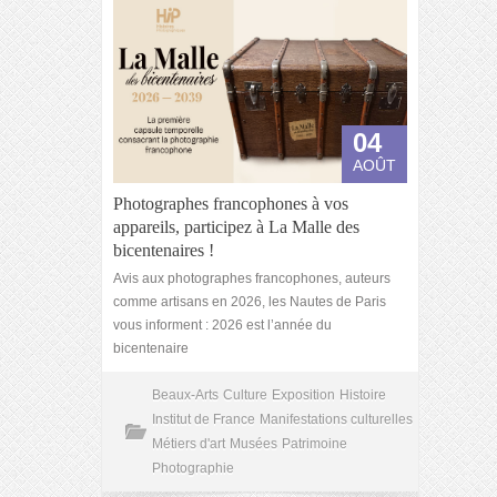
04
AOÛT
Photographes francophones à vos
appareils, participez à La Malle des
bicentenaires !
Avis aux photographes francophones, auteurs
comme artisans en 2026, les Nautes de Paris
vous informent : 2026 est l’année du
bicentenaire
Beaux-Arts
Culture
Exposition
Histoire
Institut de France
Manifestations culturelles
Métiers d'art
Musées
Patrimoine
Photographie