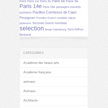
Paris 6e
Paris 9e
Paris
Paris 1er
Paris 3e
Paris 14e
Paris 18e
passages couverts
Pavillon Comtesse de Caen
parisiens
Perpignan
Première Guerre mondiale
rallyes
Seconde Guerre mondiale
pédestres
selection
Yann Arthus-
Serge Gainsbourg
Bertrand
CATÉGORIES
Académie des beaux-arts
Académie française
animaux
Animaux
Architecte