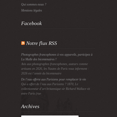
Qui sommes-nous ?
Mentions légales
Facebook
Notre flux RSS
Photographes francophones à vos appareils, participez à
La Malle des bicentenaires !
Avis aux photographes francophones, auteurs comme
artisans en 2026, les Nautes de Paris vous informent :
2026 est l’année du bicentenaire
De l’eau offerte aux Parisiens pour remplacer le vin
Qui a offert de l’eau aux Parisiens ? 1870, Le
collectionneur d’art britannique sir Richard Wallace vit
entre Paris (rue
Archives