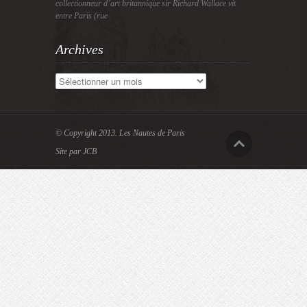
collectionneur d’art britannique sir Richard Wallace vit
entre Paris (rue
Archives
Archives
© Copyright 2013.
Les Nautes de Paris
Site par JCB