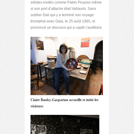
artistes invités comme Pablo Picasso même
si son port d’attache était Vallauris. Sans
oublier Dali qui y a terminé son voyage
triomphal avec Gala, le 25 août 1965, et
prononcé un discours qui a capté l’auditoire.
Claire Bauby-Gasparian accueille et initie les
visiteurs
.