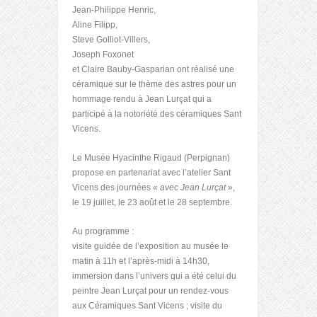
Jean-Philippe Henric,
Aline Filipp,
Steve Golliot-Villers,
Joseph Foxonet
et Claire Bauby-Gasparian ont réalisé une
céramique sur le thème des astres pour un
hommage rendu à Jean Lurçat qui a
participé à la notoriété des céramiques Sant
Vicens.
Le Musée Hyacinthe Rigaud (Perpignan)
propose en partenariat avec l’atelier Sant
Vicens des journées «
avec Jean Lurçat
»,
le 19 juillet, le 23 août et le 28 septembre.
Au programme :
visite guidée de l’exposition au musée le
matin à 11h et l’après-midi à 14h30,
immersion dans l’univers qui a été celui du
peintre Jean Lurçat pour un rendez-vous
aux Céramiques Sant Vicens ; visite du