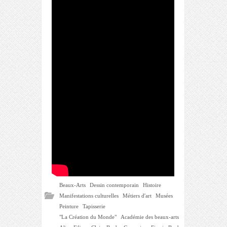
Beaux-Arts
Dessin contemporain
Histoire
Manifestations culturelles
Métiers d'art
Musées
Peinture
Tapisserie
"La Création du Monde"
Académie des beaux-arts