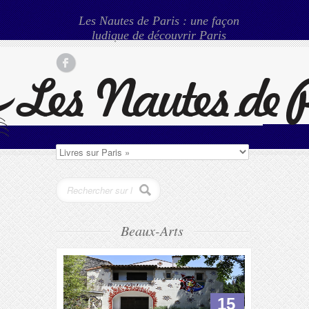
Les Nautes de Paris : une façon
ludique de découvrir Paris
Beaux-Arts
15