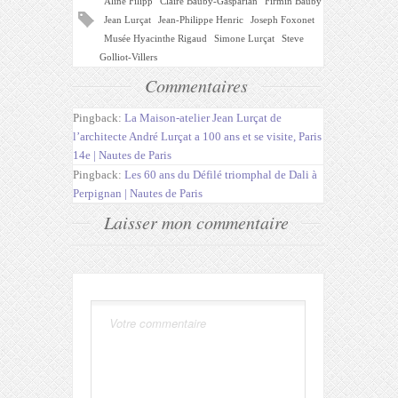
Aline Filipp
Claire Bauby-Gasparian
Firmin Bauby
Jean Lurçat
Jean-Philippe Henric
Joseph Foxonet
Musée Hyacinthe Rigaud
Simone Lurçat
Steve
Golliot-Villers
Commentaires
Pingback:
La Maison-atelier Jean Lurçat de
l’architecte André Lurçat a 100 ans et se visite, Paris
14e | Nautes de Paris
Pingback:
Les 60 ans du Défilé triomphal de Dali à
Perpignan | Nautes de Paris
Laisser mon commentaire