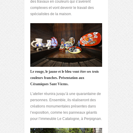
des travaux en couleurs qui s’avèrent
complexes et vont devenir le travail des
spécialistes de la maison.
Le rouge, le jaune et le bleu vont être ses trois
couleurs franches.
Présentation aux
Céramiques Sant Vicens.
L’atelier réunira jusqu’à une quarantaine de
personnes. Ensemble, ils réaliseront des
créations monumentales présentes dans
l’exposition, comme les panneaux géants
pour l’immeuble Le Catalogne, à Perpignan.