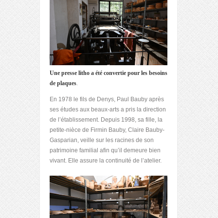
Une presse litho a été convertie pour les besoins
de plaques
.
En 1978 le fils de Denys, Paul Bauby après
ses études aux beaux-arts a pris la direction
de l’établissement. Depuis 1998, sa fille, la
petite-nièce de Firmin Bauby, Claire Bauby-
Gasparian, veille sur les racines de son
patrimoine familial afin qu’il demeure bien
vivant. Elle assure la continuité de l’atelier.