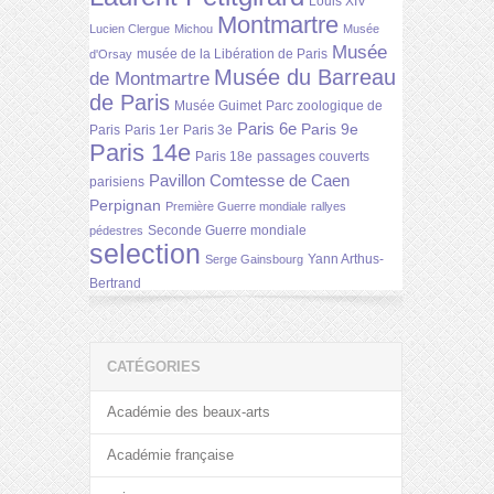
Louis XIV
Montmartre
Lucien Clergue
Michou
Musée
Musée
musée de la Libération de Paris
d'Orsay
Musée du Barreau
de Montmartre
de Paris
Musée Guimet
Parc zoologique de
Paris 6e
Paris 9e
Paris
Paris 1er
Paris 3e
Paris 14e
Paris 18e
passages couverts
Pavillon Comtesse de Caen
parisiens
Perpignan
Première Guerre mondiale
rallyes
Seconde Guerre mondiale
pédestres
selection
Yann Arthus-
Serge Gainsbourg
Bertrand
CATÉGORIES
Académie des beaux-arts
Académie française