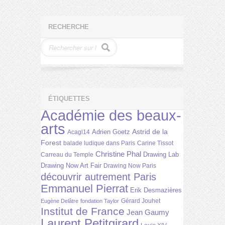
RECHERCHE
ÉTIQUETTES
Académie des beaux-
arts
Astrid de la
Adrien Goetz
Acagl14
Forest
balade ludique dans Paris
Carine Tissot
Christine Phal
Drawing Lab
Carreau du Temple
Drawing Now Art Fair
Drawing Now Paris
découvrir autrement Paris
Emmanuel Pierrat
Erik Desmazières
Gérard Jouhet
Eugène Delâtre
fondation Taylor
Institut de France
Jean Gaumy
Laurent Petitgirard