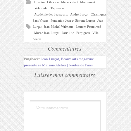
Histoire
Librairie
Métiers d'art
Monument
patrimonial
Tapisserie
Académie des beaux-arts
André Lurçat
Céramiques
Sant Vicens
Fondation Jean et Simone Lurçat
Jean
Lurçat
Jean-Michel Wilmotte
Laurent Petitgirard
Musée Jean Lurçat
Paris 14e
Perpignan
Villa
Seurat
Commentaires
Pingback:
Jean Lurçat, Beaux-arts magazine
présente sa Maison-Atelier | Nautes de Paris
Laisser mon commentaire