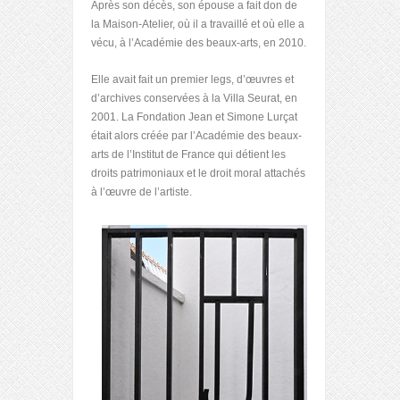
Après son décès, son épouse a fait don de
la Maison-Atelier, où il a travaillé et où elle a
vécu, à l’Académie des beaux-arts, en 2010.
Elle avait fait un premier legs, d’œuvres et
d’archives conservées à la Villa Seurat, en
2001. La Fondation Jean et Simone Lurçat
était alors créée par l’Académie des beaux-
arts de l’Institut de France qui détient les
droits patrimoniaux et le droit moral attachés
à l’œuvre de l’artiste.