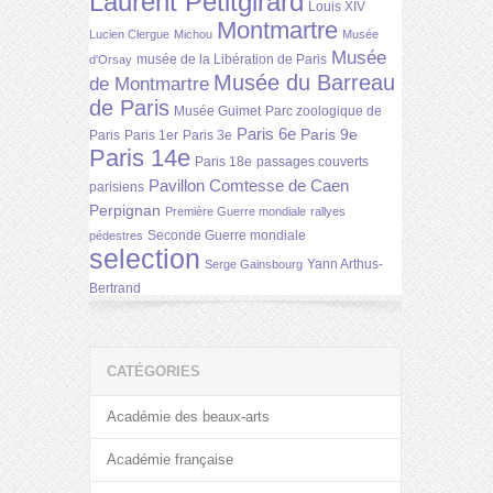
Laurent Petitgirard
Louis XIV
Montmartre
Lucien Clergue
Michou
Musée
Musée
musée de la Libération de Paris
d'Orsay
Musée du Barreau
de Montmartre
de Paris
Musée Guimet
Parc zoologique de
Paris 6e
Paris 9e
Paris
Paris 1er
Paris 3e
Paris 14e
Paris 18e
passages couverts
Pavillon Comtesse de Caen
parisiens
Perpignan
Première Guerre mondiale
rallyes
Seconde Guerre mondiale
pédestres
selection
Yann Arthus-
Serge Gainsbourg
Bertrand
CATÉGORIES
Académie des beaux-arts
Académie française