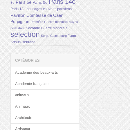
Paris 14e
Paris 6e
Paris 9e
3e
Paris 18e
passages couverts parisiens
Pavillon Comtesse de Caen
Perpignan
Première Guerre mondiale
rallyes
Seconde Guerre mondiale
pédestres
selection
Yann
Serge Gainsbourg
Arthus-Bertrand
CATÉGORIES
Académie des beaux-arts
Académie française
animaux
Animaux
Architecte
Artisanat