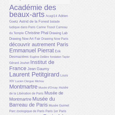
Académie des
beaux-arts
Adrien
Acagl14
Astrid de la Forest
Goetz
balade
ludique dans Paris
Carine Tissot
Carreau
Christine Phal
Drawing Lab
du Temple
Drawing Now Art Fair
Drawing Now Paris
découvrir autrement Paris
Emmanuel Pierrat
Erik
Desmazières
Eugène Delâtre
fondation Taylor
Institut de
Gérard Jouhet
France
Jean Gaumy
Laurent Petitgirard
Louis
XIV
Lucien Clergue
Michou
Montmartre
musée
Musée d'Orsay
Musée de
de la Libération de Paris
Musée du
Montmartre
Barreau de Paris
Musée Guimet
Parc zoologique de Paris
Paris 1er
Paris