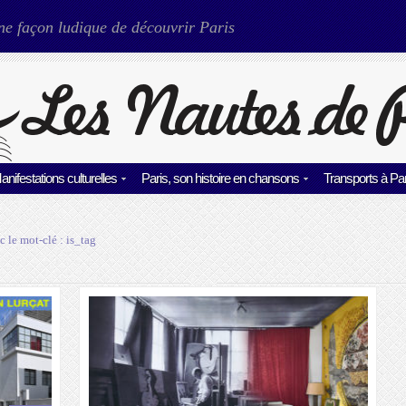
ne façon ludique de découvrir Paris
anifestations culturelles
Paris, son histoire en chansons
Transports à Par
c le mot-clé :
is_tag