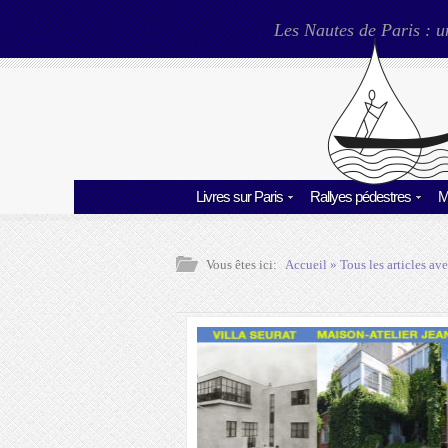
Les Nautes de Paris : u
Livres sur Paris
Rallyes pédestres
M
Vous êtes ici:
Accueil
» Tous les articles ave