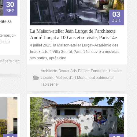
30
SEP
03
JUIL
nte sa
La Maison-atelier Jean Lurçat de l’architecte
temps, ci-
André Lurçat a 100 ans et se visite, Paris 14e
te, de
4 juillet 2025, la Maison-atelier Lurçat–Académie des
beaux-arts, 4 Villa Seurat, Paris 14e, ouvre à nouveau
ses portes, après cinq
Métiers d'art
Architecte
Beaux-Arts
Edition
Fondation
Histoire
Librairie
Métiers d'art
Monument patrimonial
Tapisserie