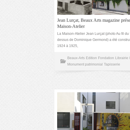
Jean Lurçat, Beaux Arts magazine prése
Maison-Atelier
La Maison-Atelier Jean Lurçat (photo Au fil du 
dessus de Dominique Germond) a été construi
1924 à 1925,
Beaux-Arts
Edition
Fondation
Librairie
Monument patrimonial
Tapisserie