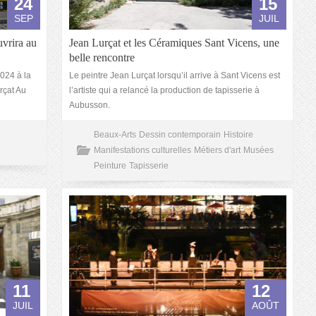
24
15
SEP
JUIL
uvrira au
Jean Lurçat et les Céramiques Sant Vicens, une
belle rencontre
024 à la
Le peintre Jean Lurçat lorsqu’il arrive à Sant Vicens est
rçat Au
l’artiste qui a relancé la production de tapisserie à
Aubusson.
Beaux-Arts
Dessin contemporain
Histoire
Manifestations culturelles
Métiers d'art
Musées
Peinture
Tapisserie
11
12
JUIL
AOÛT