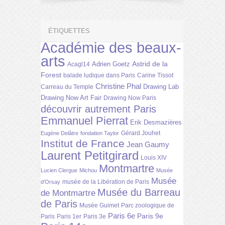
ÉTIQUETTES
Académie des beaux-
arts
Astrid de la
Adrien Goetz
Acagl14
Forest
balade ludique dans Paris
Carine Tissot
Christine Phal
Drawing Lab
Carreau du Temple
Drawing Now Art Fair
Drawing Now Paris
découvrir autrement Paris
Emmanuel Pierrat
Erik Desmazières
Gérard Jouhet
Eugène Delâtre
fondation Taylor
Institut de France
Jean Gaumy
Laurent Petitgirard
Louis XIV
Montmartre
Lucien Clergue
Michou
Musée
Musée
musée de la Libération de Paris
d'Orsay
Musée du Barreau
de Montmartre
de Paris
Musée Guimet
Parc zoologique de
Paris 6e
Paris 9e
Paris
Paris 1er
Paris 3e