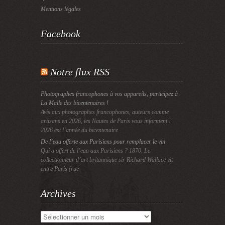
Mentions légales
Facebook
Notre flux RSS
Photographes francophones à vos appareils, participez à
La Malle des bicentenaires !
Avis aux photographes francophones, auteurs comme
artisans en 2026, les Nautes de Paris vous informent :
2026 est l’année du bicentenaire
De l’eau offerte aux Parisiens pour remplacer le vin
Qui a offert de l’eau aux Parisiens ? 1870, Le
collectionneur d’art britannique sir Richard Wallace vit
entre Paris (rue
Archives
Archives