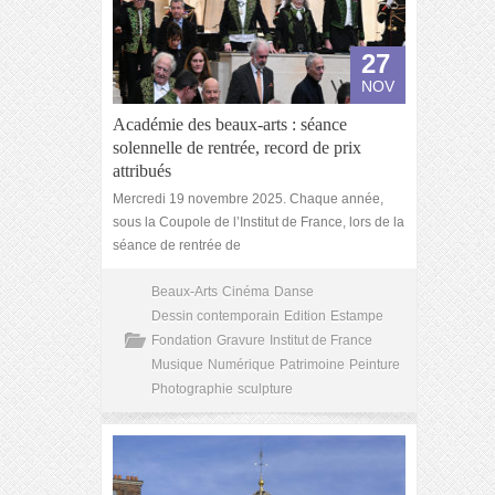
27
NOV
Académie des beaux-arts : séance
solennelle de rentrée, record de prix
attribués
Mercredi 19 novembre 2025. Chaque année,
sous la Coupole de l’Institut de France, lors de la
séance de rentrée de
Beaux-Arts
Cinéma
Danse
Dessin contemporain
Edition
Estampe
Fondation
Gravure
Institut de France
Musique
Numérique
Patrimoine
Peinture
Photographie
sculpture