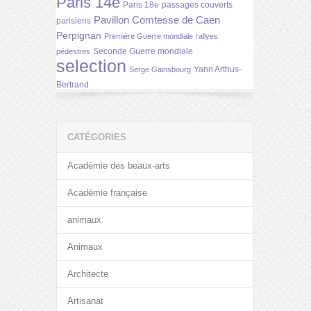
Paris 14e
Paris 18e
passages couverts
Pavillon Comtesse de Caen
parisiens
Perpignan
Première Guerre mondiale
rallyes
Seconde Guerre mondiale
pédestres
selection
Yann Arthus-
Serge Gainsbourg
Bertrand
CATÉGORIES
Académie des beaux-arts
Académie française
animaux
Animaux
Architecte
Artisanat