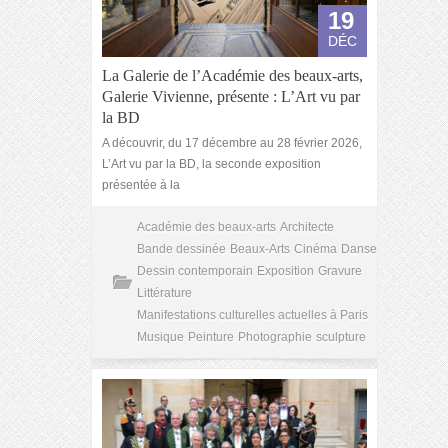
19
DÉC
La Galerie de l’Académie des beaux-arts,
Galerie Vivienne, présente : L’Art vu par
la BD
A découvrir, du 17 décembre au 28 février 2026,
L’Art vu par la BD, la seconde exposition
présentée à la
Académie des beaux-arts
Architecte
Bande dessinée
Beaux-Arts
Cinéma
Danse
Dessin contemporain
Exposition
Gravure
Littérature
Manifestations culturelles actuelles à Paris
Musique
Peinture
Photographie
sculpture