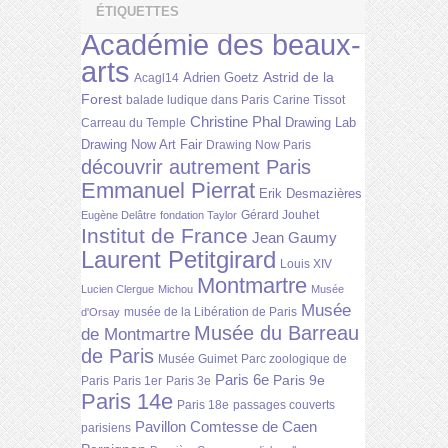
ÉTIQUETTES
Académie des beaux-
arts
Astrid de la
Adrien Goetz
Acagl14
Forest
balade ludique dans Paris
Carine Tissot
Christine Phal
Drawing Lab
Carreau du Temple
Drawing Now Art Fair
Drawing Now Paris
découvrir autrement Paris
Emmanuel Pierrat
Erik Desmazières
Gérard Jouhet
Eugène Delâtre
fondation Taylor
Institut de France
Jean Gaumy
Laurent Petitgirard
Louis XIV
Montmartre
Lucien Clergue
Michou
Musée
Musée
musée de la Libération de Paris
d'Orsay
Musée du Barreau
de Montmartre
de Paris
Musée Guimet
Parc zoologique de
Paris 6e
Paris 9e
Paris
Paris 1er
Paris 3e
Paris 14e
Paris 18e
passages couverts
Pavillon Comtesse de Caen
parisiens