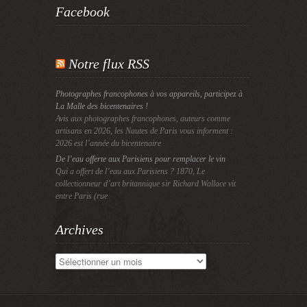
Facebook
Notre flux RSS
Photographes francophones à vos appareils, participez à
La Malle des bicentenaires !
Avis aux photographes francophones, auteurs comme
artisans en 2026, les Nautes de Paris vous informent :
2026 est l’année du bicentenaire
De l’eau offerte aux Parisiens pour remplacer le vin
Qui a offert de l’eau aux Parisiens ? 1870, Le
collectionneur d’art britannique sir Richard Wallace vit
entre Paris (rue
Archives
Archives