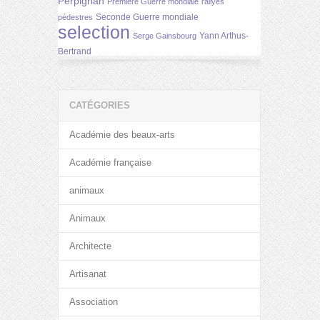
Perpignan
Première Guerre mondiale
rallyes
Seconde Guerre mondiale
pédestres
selection
Yann Arthus-
Serge Gainsbourg
Bertrand
CATÉGORIES
Académie des beaux-arts
Académie française
animaux
Animaux
Architecte
Artisanat
Association