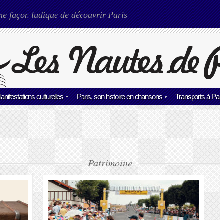
ne façon ludique de découvrir Paris
anifestations culturelles
Paris, son histoire en chansons
Transports à Par
Patrimoine