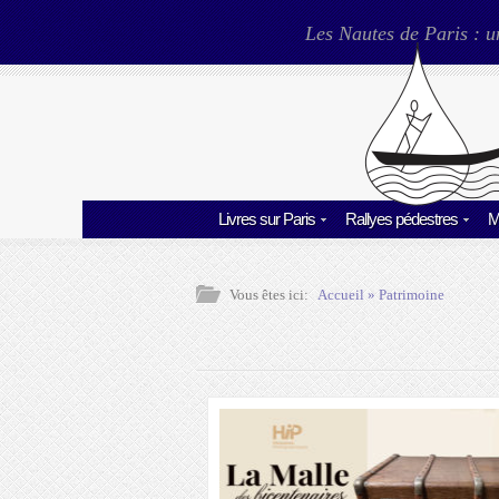
Les Nautes de Paris : u
Livres sur Paris
Rallyes pédestres
M
Vous êtes ici:
Accueil
»
Patrimoine