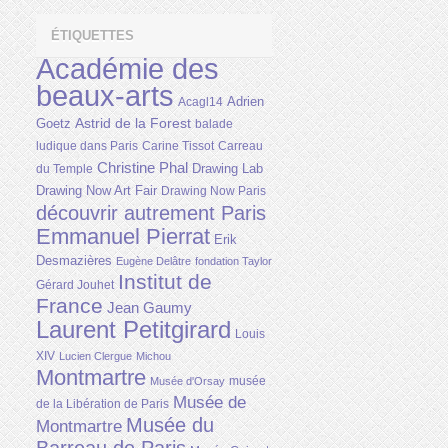
ÉTIQUETTES
Académie des
beaux-arts
Adrien
Acagl14
Astrid de la Forest
Goetz
balade
ludique dans Paris
Carine Tissot
Carreau
Christine Phal
Drawing Lab
du Temple
Drawing Now Art Fair
Drawing Now Paris
découvrir autrement Paris
Emmanuel Pierrat
Erik
Desmazières
Eugène Delâtre
fondation Taylor
Institut de
Gérard Jouhet
France
Jean Gaumy
Laurent Petitgirard
Louis
XIV
Lucien Clergue
Michou
Montmartre
musée
Musée d'Orsay
Musée de
de la Libération de Paris
Musée du
Montmartre