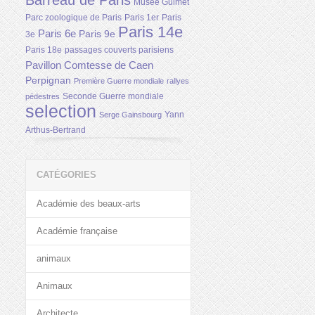
Barreau de Paris
Musée Guimet
Parc zoologique de Paris
Paris 1er
Paris
Paris 14e
Paris 6e
Paris 9e
3e
Paris 18e
passages couverts parisiens
Pavillon Comtesse de Caen
Perpignan
Première Guerre mondiale
rallyes
Seconde Guerre mondiale
pédestres
selection
Yann
Serge Gainsbourg
Arthus-Bertrand
CATÉGORIES
Académie des beaux-arts
Académie française
animaux
Animaux
Architecte