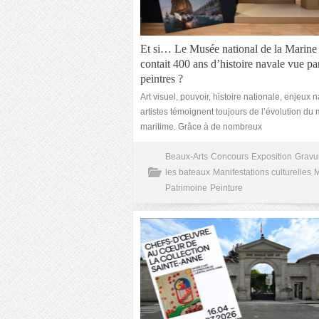
Et si… Le Musée national de la Marine
contait 400 ans d’histoire navale vue par
peintres ?
Art visuel, pouvoir, histoire nationale, enjeux n
artistes témoignent toujours de l’évolution d
maritime. Grâce à de nombreux
Beaux-Arts
Concours
Exposition
Gravu
les bateaux
Manifestations culturelles
Patrimoine
Peinture