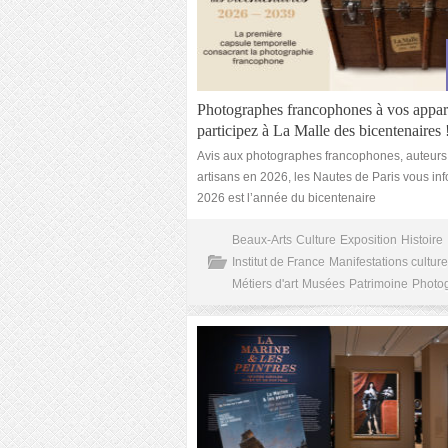
Photographes francophones à vos appare
participez à La Malle des bicentenaires 
Avis aux photographes francophones, auteu
artisans en 2026, les Nautes de Paris vous inf
2026 est l’année du bicentenaire
Beaux-Arts
Culture
Exposition
Histoire
Institut de France
Manifestations culture
Métiers d'art
Musées
Patrimoine
Photo