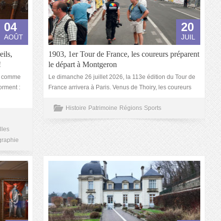
04
20
AOÛT
JUIL
ils,
1903, 1er Tour de France, les coureurs préparent
!
le départ à Montgeron
rs comme
Le dimanche 26 juillet 2026, la 113e édition du Tour de
orment :
France arrivera à Paris. Venus de Thoiry, les coureurs
Histoire
Patrimoine
Régions
Sports
lles
graphie