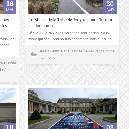
16
30
MAI
AVR
 nous
Le Musée de la Toile de Jouy raconte l’histoire
 les
des Indiennes
Dès le XVIIe siècle les Indiennes sont les tissus à la
avals, les
mode qui séduisent pour la décoration mais aussi les
u monde
Dessin
Grand Paris
Histoire
Île-de-France
mode
Patrimoine
re
Histoire
Musées
18
08