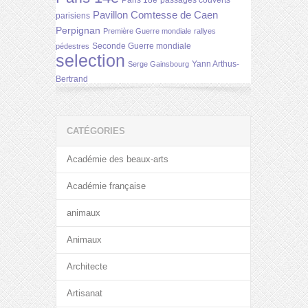
Paris 18e
passages couverts
Pavillon Comtesse de Caen
parisiens
Perpignan
Première Guerre mondiale
rallyes
Seconde Guerre mondiale
pédestres
selection
Yann Arthus-
Serge Gainsbourg
Bertrand
CATÉGORIES
Académie des beaux-arts
Académie française
animaux
Animaux
Architecte
Artisanat