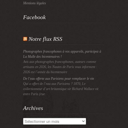
Mentions légales
Facebook
Notre flux RSS
Photographes francophones à vos appareils, participez à
La Malle des bicentenaires !
Avis aux photographes francophones, auteurs comme
artisans en 2026, les Nautes de Paris vous informent :
2026 est l’année du bicentenaire
De l’eau offerte aux Parisiens pour remplacer le vin
Qui a offert de l’eau aux Parisiens ? 1870, Le
collectionneur d’art britannique sir Richard Wallace vit
entre Paris (rue
Archives
Archives