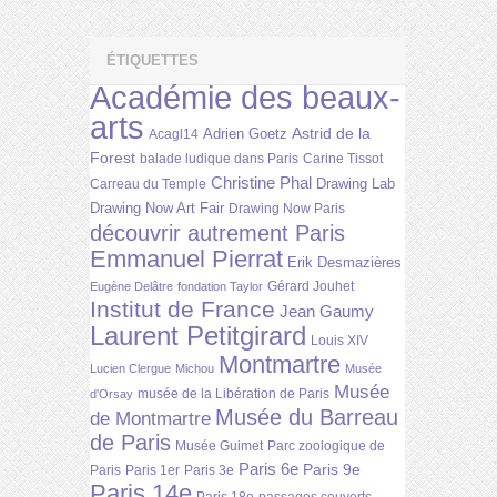
ÉTIQUETTES
Académie des beaux-
arts
Astrid de la
Adrien Goetz
Acagl14
Forest
balade ludique dans Paris
Carine Tissot
Christine Phal
Drawing Lab
Carreau du Temple
Drawing Now Art Fair
Drawing Now Paris
découvrir autrement Paris
Emmanuel Pierrat
Erik Desmazières
Gérard Jouhet
Eugène Delâtre
fondation Taylor
Institut de France
Jean Gaumy
Laurent Petitgirard
Louis XIV
Montmartre
Lucien Clergue
Michou
Musée
Musée
musée de la Libération de Paris
d'Orsay
Musée du Barreau
de Montmartre
de Paris
Musée Guimet
Parc zoologique de
Paris 6e
Paris 9e
Paris
Paris 1er
Paris 3e
Paris 14e