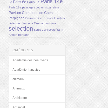
Paris 14e
Paris 6e
Paris 9e
3e
Paris 18e
passages couverts parisiens
Pavillon Comtesse de Caen
Perpignan
Première Guerre mondiale
rallyes
Seconde Guerre mondiale
pédestres
selection
Yann
Serge Gainsbourg
Arthus-Bertrand
CATÉGORIES
Académie des beaux-arts
Académie française
animaux
Animaux
Architecte
Artisanat