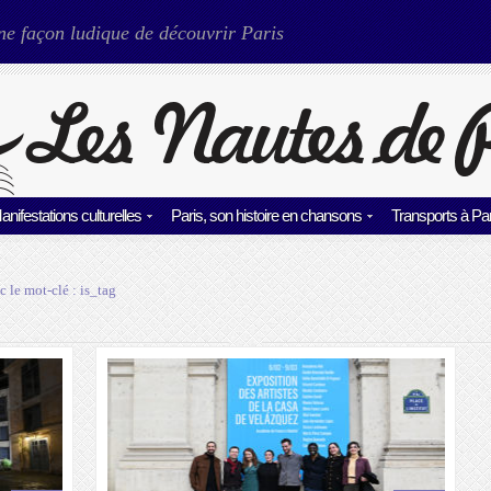
ne façon ludique de découvrir Paris
anifestations culturelles
Paris, son histoire en chansons
Transports à Par
c le mot-clé :
is_tag