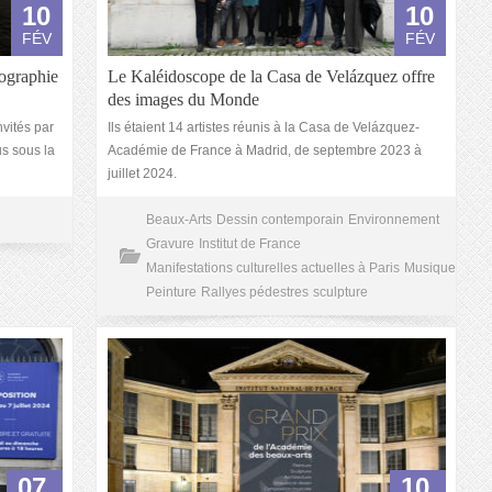
10
10
FÉV
FÉV
tographie
Le Kaléidoscope de la Casa de Velázquez offre
des images du Monde
nvités par
Ils étaient 14 artistes réunis à la Casa de Velázquez-
s sous la
Académie de France à Madrid, de septembre 2023 à
juillet 2024.
Beaux-Arts
Dessin contemporain
Environnement
Gravure
Institut de France
Manifestations culturelles actuelles à Paris
Musique
Peinture
Rallyes pédestres
sculpture
07
10