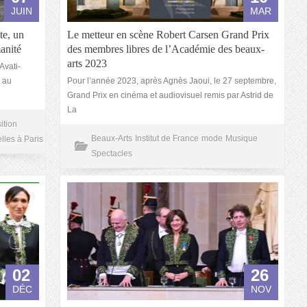
JUIN
MAR
te, un
Le metteur en scène Robert Carsen Grand Prix
anité
des membres libres de l’Académie des beaux-
arts 2023
Avati-
 au
Pour l’année 2023, après Agnès Jaoui, le 27 septembre,
Grand Prix en cinéma et audiovisuel remis par Astrid de
La
ition
Beaux-Arts
Institut de France
mode
Musique
lles à Paris
Spectacles
02
26
DÉC
NOV