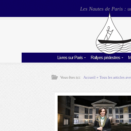
Les Nautes de Paris : u
Livres sur Paris
Rallyes pédestres
M
Vous êtes ici:
Accueil
» Tous les articles ave