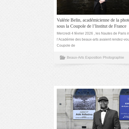
Valérie Belin, académicienne de la pho
sous la Coupole de l’Institut de France
Mercredi 4 février 2026 , les Nautes de Paris i
l’Académie des beaux-arts avaient rendez-vou
Coupole de
Beaux-Arts
Exposition
Photographie