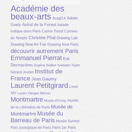
Académie des
beaux-arts
Adrien
Acagl14
Astrid de la Forest
Goetz
balade
ludique dans Paris
Carine Tissot
Carreau
Christine Phal
Drawing Lab
du Temple
Drawing Now Art Fair
Drawing Now Paris
découvrir autrement Paris
Emmanuel Pierrat
Erik
Desmazières
Eugène Delâtre
fondation Taylor
Institut de
Gérard Jouhet
France
Jean Gaumy
Laurent Petitgirard
Louis
XIV
Lucien Clergue
Michou
Montmartre
musée
Musée d'Orsay
Musée de
de la Libération de Paris
Musée du
Montmartre
Barreau de Paris
Musée Guimet
Parc zoologique de Paris
Paris 1er
Paris