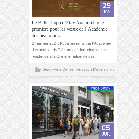
29
JAN
Le Ballet Pupa d’Etay Axelroad, une
première pour les vœux de l’Académie
des beaux-arts
24 janvier 2024, Pupa présenté par l’Académie
des beaux-arts Préparé pendant cinq mois en
résidence à la Cité internationale des
Beaux-Arts
Danse
Fondation
Métiers d'art
05
JUIL