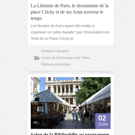
La Librairie de Paris, le dynamisme de la
place Clichy et de ses Amis traverse le
temps
Les Nautes de Paris ayant été invités à
organiser un rallye-balade* par l’Association les
Amis de la Place Clichy et
Histoire
Librairie
Livres et chroniques sur Paris
Rallyes pédestres
02
JUIN
Salon de la Bibliophilie au programme