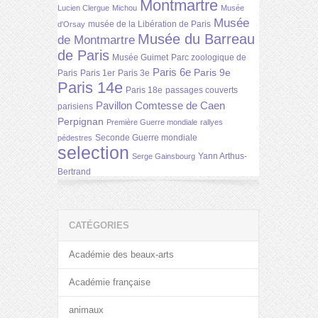
Montmartre
Lucien Clergue
Michou
Musée
Musée
musée de la Libération de Paris
d'Orsay
Musée du Barreau
de Montmartre
de Paris
Musée Guimet
Parc zoologique de
Paris 6e
Paris 9e
Paris
Paris 1er
Paris 3e
Paris 14e
Paris 18e
passages couverts
Pavillon Comtesse de Caen
parisiens
Perpignan
Première Guerre mondiale
rallyes
Seconde Guerre mondiale
pédestres
selection
Yann Arthus-
Serge Gainsbourg
Bertrand
CATÉGORIES
Académie des beaux-arts
Académie française
animaux