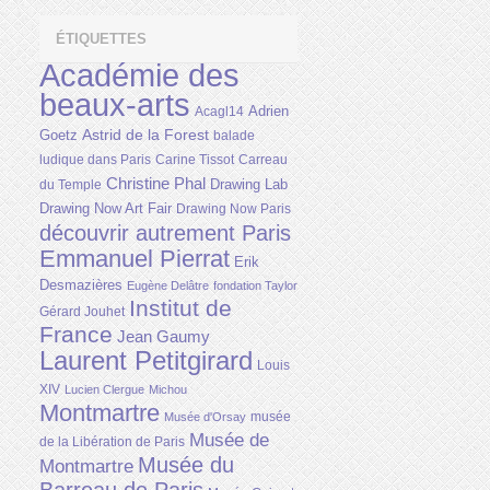
ÉTIQUETTES
Académie des
beaux-arts
Adrien
Acagl14
Astrid de la Forest
Goetz
balade
ludique dans Paris
Carine Tissot
Carreau
Christine Phal
Drawing Lab
du Temple
Drawing Now Art Fair
Drawing Now Paris
découvrir autrement Paris
Emmanuel Pierrat
Erik
Desmazières
Eugène Delâtre
fondation Taylor
Institut de
Gérard Jouhet
France
Jean Gaumy
Laurent Petitgirard
Louis
XIV
Lucien Clergue
Michou
Montmartre
musée
Musée d'Orsay
Musée de
de la Libération de Paris
Musée du
Montmartre