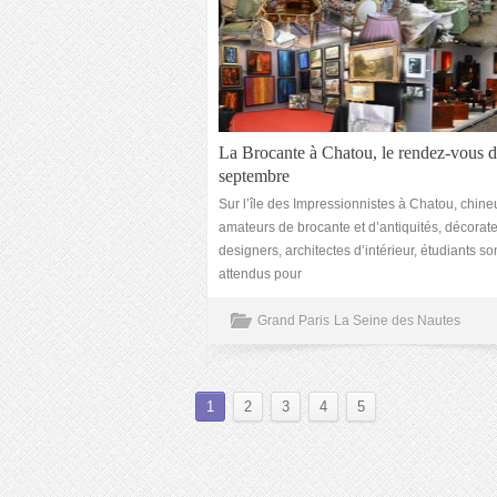
La Brocante à Chatou, le rendez-vous 
septembre
Sur l’île des Impressionnistes à Chatou, chine
amateurs de brocante et d’antiquités, décorate
designers, architectes d’intérieur, étudiants so
attendus pour
Grand Paris
La Seine des Nautes
1
2
3
4
5