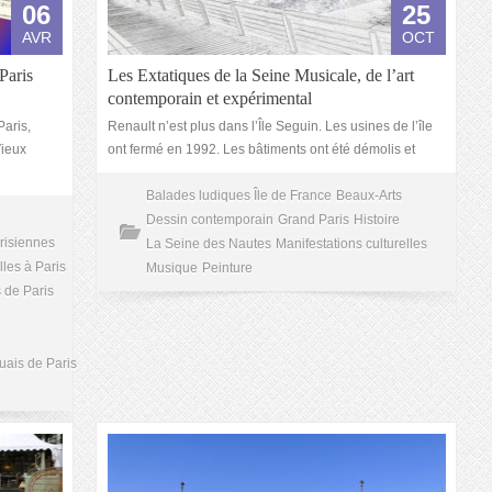
06
25
AVR
OCT
Paris
Les Extatiques de la Seine Musicale, de l’art
contemporain et expérimental
Paris,
Renault n’est plus dans l’Île Seguin. Les usines de l’île
Vieux
ont fermé en 1992. Les bâtiments ont été démolis et
Balades ludiques Île de France
Beaux-Arts
Dessin contemporain
Grand Paris
Histoire
risiennes
La Seine des Nautes
Manifestations culturelles
lles à Paris
Musique
Peinture
 de Paris
uais de Paris