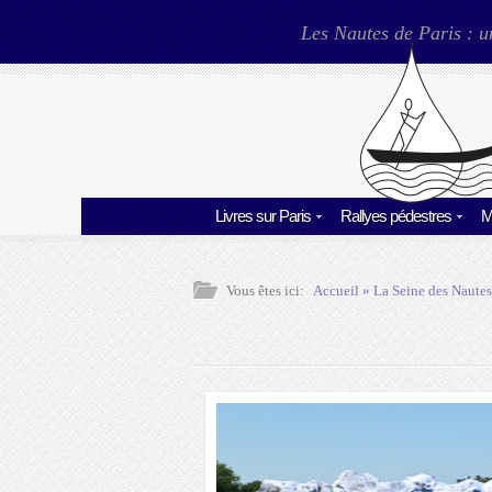
Les Nautes de Paris : u
Livres sur Paris
Rallyes pédestres
M
Vous êtes ici:
Accueil
»
La Seine des Nautes