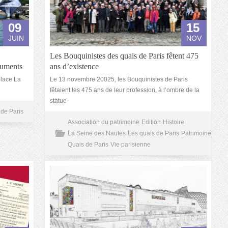
09
15
JUIN
NOV
Les Bouquinistes des quais de Paris fêtent 475
numents
ans d’existence
place La
Le 13 novembre 20025, les Bouquinistes de Paris
fêtaient les 475 ans de leur profession, à l’ombre de la
statue
 de Paris
Association du patrimoine
Edition
Histoire
La Seine des Nautes
Les quais de Paris
Patrimoine
Quais de Paris
Vie parisienne