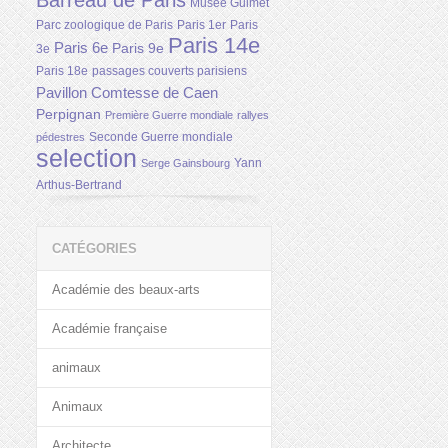
Barreau de Paris
Musée Guimet
Parc zoologique de Paris
Paris 1er
Paris
Paris 14e
Paris 6e
Paris 9e
3e
Paris 18e
passages couverts parisiens
Pavillon Comtesse de Caen
Perpignan
Première Guerre mondiale
rallyes
Seconde Guerre mondiale
pédestres
selection
Yann
Serge Gainsbourg
Arthus-Bertrand
CATÉGORIES
Académie des beaux-arts
Académie française
animaux
Animaux
Architecte