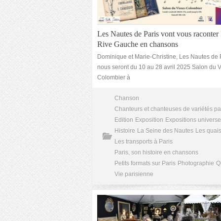
Les Nautes de Paris vont vous raconter 
Rive Gauche en chansons
Dominique et Marie-Christine, Les Nautes de 
nous seront du 10 au 28 avril 2025 Salon du 
Colombier à
Chanson
Chanteurs et chanteuses de variétés pa
Edition
Exposition
Expositions universe
Histoire
La Seine des Nautes
Les quais
Les transports à Paris
Paris, son histoire en chansons
Petits formats sur Paris
Photographie
Q
Vie parisienne