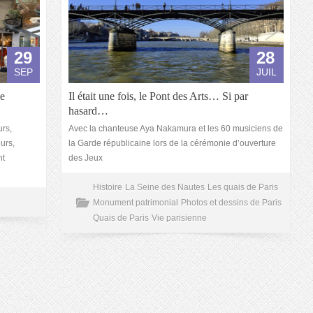
29
28
SEP
JUIL
de
Il était une fois, le Pont des Arts… Si par
hasard…
urs,
Avec la chanteuse Aya Nakamura et les 60 musiciens de
urs,
la Garde républicaine lors de la cérémonie d’ouverture
nt
des Jeux
Histoire
La Seine des Nautes
Les quais de Paris
Monument patrimonial
Photos et dessins de Paris
Quais de Paris
Vie parisienne