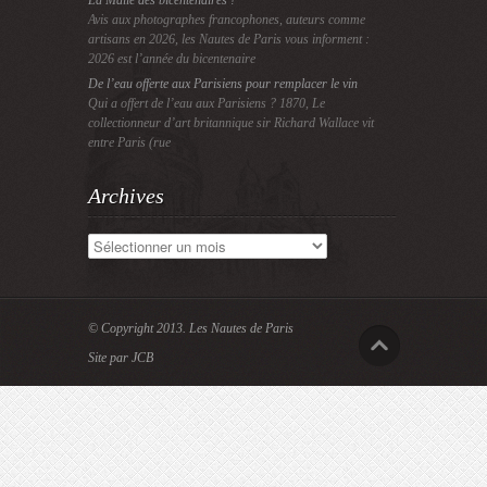
La Malle des bicentenaires !
Avis aux photographes francophones, auteurs comme
artisans en 2026, les Nautes de Paris vous informent :
2026 est l’année du bicentenaire
De l’eau offerte aux Parisiens pour remplacer le vin
Qui a offert de l’eau aux Parisiens ? 1870, Le
collectionneur d’art britannique sir Richard Wallace vit
entre Paris (rue
Archives
Archives
© Copyright 2013.
Les Nautes de Paris
Site par JCB