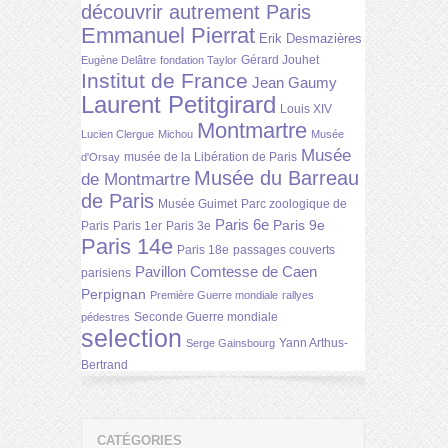
découvrir autrement Paris
Emmanuel Pierrat
Erik Desmazières
Gérard Jouhet
Eugène Delâtre
fondation Taylor
Institut de France
Jean Gaumy
Laurent Petitgirard
Louis XIV
Montmartre
Lucien Clergue
Michou
Musée
Musée
musée de la Libération de Paris
d'Orsay
Musée du Barreau
de Montmartre
de Paris
Musée Guimet
Parc zoologique de
Paris 6e
Paris 9e
Paris
Paris 1er
Paris 3e
Paris 14e
Paris 18e
passages couverts
Pavillon Comtesse de Caen
parisiens
Perpignan
Première Guerre mondiale
rallyes
Seconde Guerre mondiale
pédestres
selection
Yann Arthus-
Serge Gainsbourg
Bertrand
CATÉGORIES