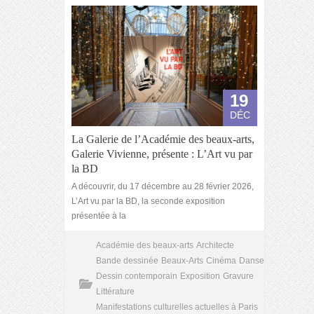
19
DÉC
La Galerie de l’Académie des beaux-arts,
Galerie Vivienne, présente : L’Art vu par
la BD
A découvrir, du 17 décembre au 28 février 2026,
L’Art vu par la BD, la seconde exposition
présentée à la
Académie des beaux-arts
Architecte
Bande dessinée
Beaux-Arts
Cinéma
Danse
Dessin contemporain
Exposition
Gravure
Littérature
Manifestations culturelles actuelles à Paris