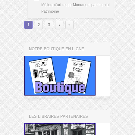
Métiers d'art
mode
Monument patrimonial
Patrimoine
1
2
3
›
»
NOTRE BOUTIQUE EN LIGNE
LES LIBRAIRES PARTENAIRES