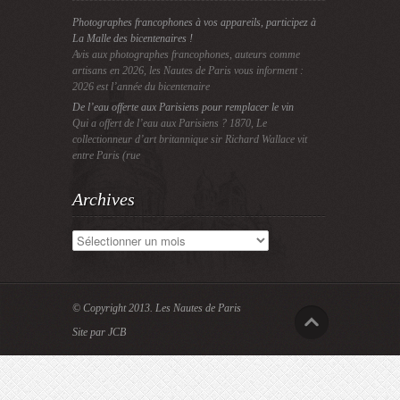
Photographes francophones à vos appareils, participez à
La Malle des bicentenaires !
Avis aux photographes francophones, auteurs comme
artisans en 2026, les Nautes de Paris vous informent :
2026 est l’année du bicentenaire
De l’eau offerte aux Parisiens pour remplacer le vin
Qui a offert de l’eau aux Parisiens ? 1870, Le
collectionneur d’art britannique sir Richard Wallace vit
entre Paris (rue
Archives
Archives
© Copyright 2013.
Les Nautes de Paris
Site par JCB