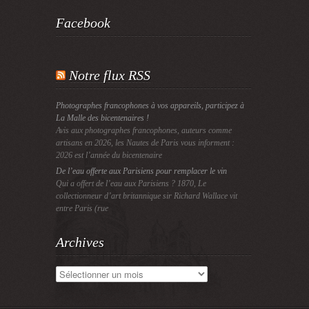
Facebook
Notre flux RSS
Photographes francophones à vos appareils, participez à
La Malle des bicentenaires !
Avis aux photographes francophones, auteurs comme
artisans en 2026, les Nautes de Paris vous informent :
2026 est l’année du bicentenaire
De l’eau offerte aux Parisiens pour remplacer le vin
Qui a offert de l’eau aux Parisiens ? 1870, Le
collectionneur d’art britannique sir Richard Wallace vit
entre Paris (rue
Archives
Archives