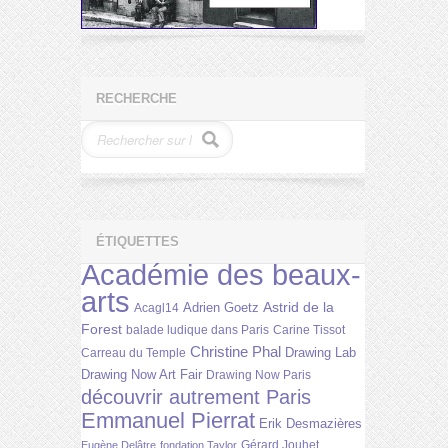
RECHERCHE
ÉTIQUETTES
Académie des beaux-
arts
Astrid de la
Adrien Goetz
Acagl14
Forest
balade ludique dans Paris
Carine Tissot
Christine Phal
Drawing Lab
Carreau du Temple
Drawing Now Art Fair
Drawing Now Paris
découvrir autrement Paris
Emmanuel Pierrat
Erik Desmazières
Gérard Jouhet
Eugène Delâtre
fondation Taylor