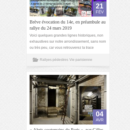
21
FÉV
Brève évocation du 14e, en préambule au
rallye du 24 mars 2019
Voici quelques grandes lignes historiques, non
exhaustives sur notre arrondissement, sans nom
ou très peu, car vous retrouverez la trace
Rallyes pédestres
Vie parisienne
04
AVR
« Abris souterrains de Paris », par Gilles