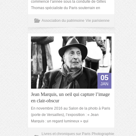
commencé l’année sous la conduite de Gilles
Thomas spécialiste du Paris souterrain en
Association du patrimoine
Vie parisienne
05
JAN
Jean Marquis, un oeil qui capture l’image
en clair-obscur
En novembre 2016 au Salon de la photo à Paris
(porte de Versailles), l’exposition : « Jean
Marquis : un regard lumineux » qui
Livres et chroniques sur Paris
Photographie