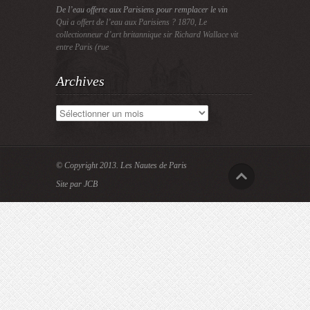
De l’eau offerte aux Parisiens pour remplacer le vin
Qui a offert de l’eau aux Parisiens ? 1870, Le
collectionneur d’art britannique sir Richard Wallace vit
entre Paris (rue
Archives
Archives
© Copyright 2013.
Les Nautes de Paris
Site par JCB