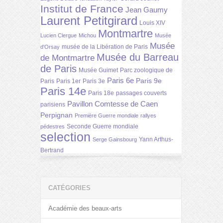
Institut de France
Jean Gaumy
Laurent Petitgirard
Louis XIV
Montmartre
Lucien Clergue
Michou
Musée
Musée
musée de la Libération de Paris
d'Orsay
Musée du Barreau
de Montmartre
de Paris
Musée Guimet
Parc zoologique de
Paris 6e
Paris 9e
Paris
Paris 1er
Paris 3e
Paris 14e
Paris 18e
passages couverts
Pavillon Comtesse de Caen
parisiens
Perpignan
Première Guerre mondiale
rallyes
Seconde Guerre mondiale
pédestres
selection
Yann Arthus-
Serge Gainsbourg
Bertrand
CATÉGORIES
Académie des beaux-arts