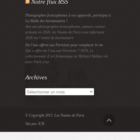
Notre flux RSS
Photographes francophones à vos appareils, participez à
La Malle des bicentenaires !
Avis aux photographes francophones, auteurs comme
artisans en 2026, les Nautes de Paris vous informent :
2026 est l’année du bicentenaire
De l’eau offerte aux Parisiens pour remplacer le vin
Qui a offert de l’eau aux Parisiens ? 1870, Le
collectionneur d’art britannique sir Richard Wallace vit
entre Paris (rue
Archives
Archives
© Copyright 2013.
Les Nautes de Paris
Site par JCB