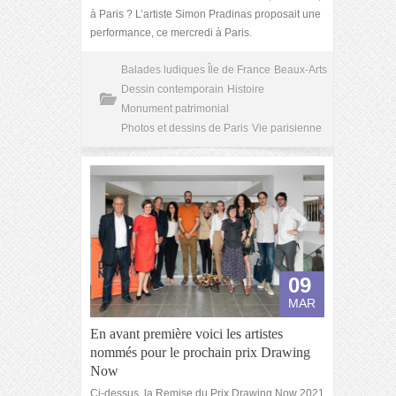
à Paris ? L’artiste Simon Pradinas proposait une
performance, ce mercredi à Paris.
Balades ludiques Île de France
Beaux-Arts
Dessin contemporain
Histoire
Monument patrimonial
Photos et dessins de Paris
Vie parisienne
09
MAR
En avant première voici les artistes
nommés pour le prochain prix Drawing
Now
Ci-dessus, la Remise du Prix Drawing Now 2021