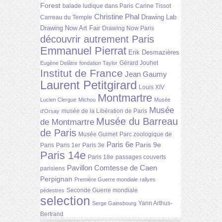
Forest
balade ludique dans Paris
Carine Tissot
Christine Phal
Drawing Lab
Carreau du Temple
Drawing Now Art Fair
Drawing Now Paris
découvrir autrement Paris
Emmanuel Pierrat
Erik Desmazières
Gérard Jouhet
Eugène Delâtre
fondation Taylor
Institut de France
Jean Gaumy
Laurent Petitgirard
Louis XIV
Montmartre
Lucien Clergue
Michou
Musée
Musée
musée de la Libération de Paris
d'Orsay
Musée du Barreau
de Montmartre
de Paris
Musée Guimet
Parc zoologique de
Paris 6e
Paris 9e
Paris
Paris 1er
Paris 3e
Paris 14e
Paris 18e
passages couverts
Pavillon Comtesse de Caen
parisiens
Perpignan
Première Guerre mondiale
rallyes
Seconde Guerre mondiale
pédestres
selection
Yann Arthus-
Serge Gainsbourg
Bertrand