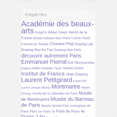
ÉTIQUETTES
Académie des beaux-
arts
Astrid de la
Adrien Goetz
Acagl14
Forest
balade ludique dans Paris
Carine Tissot
Christine Phal
Drawing Lab
Carreau du Temple
Drawing Now Art Fair
Drawing Now Paris
découvrir autrement Paris
Emmanuel Pierrat
Erik Desmazières
Gérard Jouhet
Eugène Delâtre
fondation Taylor
Institut de France
Jean Gaumy
Laurent Petitgirard
Louis XIV
Montmartre
Lucien Clergue
Michou
Musée
Musée
musée de la Libération de Paris
d'Orsay
Musée du Barreau
de Montmartre
de Paris
Musée Guimet
Parc zoologique de
Paris 6e
Paris 9e
Paris
Paris 1er
Paris 3e