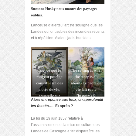
Suzanne Husky nous montre des paysages
oubliés.
Lanceuse d’alerte, l’artiste souligne que les
Landes qui ont subies des incendies récents
et à répétition, étaient jadis humides.
Tout ce que le
The setting is what
rongeur protège
the story is all
constitue un des
about (Le cadre de
arbres de vie,
vie fait toute
aquarelle sur
l’histoire) ©-
Alors
en réponse aux feux, on approfondit
papier réalisée par
Courtesy-Galerie-
les fossés….
Et après ?
l’artiste.
Alain-Gutharc.
La loi du 19 juin 1857 relative à
l’assainissement et la mise en culture des
Landes de Gascogne a fait disparaître les