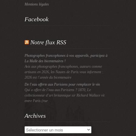
Mentions légales
Facebook
Notre flux RSS
Photographes francophones à vos appareils, participez à
La Malle des bicentenaires !
Avis aux photographes francophones, auteurs comme
artisans en 2026, les Nautes de Paris vous informent :
2026 est l’année du bicentenaire
De l’eau offerte aux Parisiens pour remplacer le vin
Qui a offert de l’eau aux Parisiens ? 1870, Le
collectionneur d’art britannique sir Richard Wallace vit
entre Paris (rue
Archives
Archives