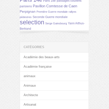
Paris 14e
Paris 18e
passages couverts
Pavillon Comtesse de Caen
parisiens
Perpignan
Première Guerre mondiale
rallyes
Seconde Guerre mondiale
pédestres
selection
Yann Arthus-
Serge Gainsbourg
Bertrand
CATÉGORIES
Académie des beaux-arts
Académie française
animaux
Animaux
Architecte
Artisanat