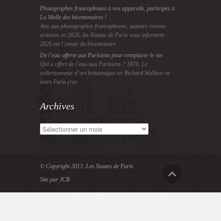
Photographes francophones à vos appareils, participez à
La Malle des bicentenaires !
Avis aux photographes francophones, auteurs comme
artisans en 2026, les Nautes de Paris vous informent :
2026 est l’année du bicentenaire
De l’eau offerte aux Parisiens pour remplacer le vin
Qui a offert de l’eau aux Parisiens ? 1870, Le
collectionneur d’art britannique sir Richard Wallace vit
entre Paris (rue
Archives
Archives
© Copyright 2013.
Les Nautes de Paris
Site par JCB