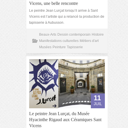
Vicens, une belle rencontre
Le peintre Jean Lurçat lorsqu’il arrive à Sant
Vicens est l’artiste qui a relancé la production de
tapisserie à Aubusson.
Beaux-Arts
Dessin contemporain
Histoire
Manifestations culturelles
Métiers d'art
Musées
Peinture
Tapisserie
11
JUIL
Le peintre Jean Lurçat, du Musée
Hyacinthe Rigaud aux Céramiques Sant
Vicens