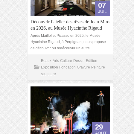
07
JUIL
Découvrir l’atelier des rêves de Joan Miro
en 2026, au Musée Hyacinthe Rigaud
Après Maillol et Picasso en 2025, le Musée
Hyacinthe Rigaud, à Perpignan, nous propose
de découvrir ou redécouvrir un autre
Beaux-Arts
Culture
Dessin
Edition
Exposition
Fondation
Gravure
Peinture
sculpture
29
AOÛT