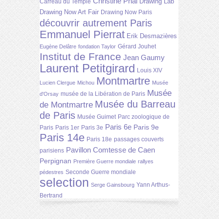
Christine Phal
Drawing Lab
Carreau du Temple
Drawing Now Art Fair
Drawing Now Paris
découvrir autrement Paris
Emmanuel Pierrat
Erik Desmazières
Gérard Jouhet
Eugène Delâtre
fondation Taylor
Institut de France
Jean Gaumy
Laurent Petitgirard
Louis XIV
Montmartre
Lucien Clergue
Michou
Musée
Musée
musée de la Libération de Paris
d'Orsay
Musée du Barreau
de Montmartre
de Paris
Musée Guimet
Parc zoologique de
Paris 6e
Paris 9e
Paris
Paris 1er
Paris 3e
Paris 14e
Paris 18e
passages couverts
Pavillon Comtesse de Caen
parisiens
Perpignan
Première Guerre mondiale
rallyes
Seconde Guerre mondiale
pédestres
selection
Yann Arthus-
Serge Gainsbourg
Bertrand