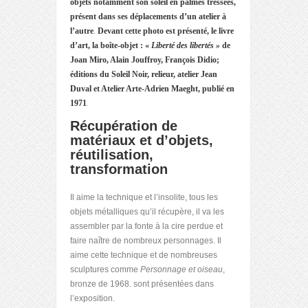
objets notamment son soleil
en palmes tressées,
présent dans ses déplacements d’un atelier à
l’autre
.
Devant cette photo est présenté, le livre
d’art, la boîte-objet : «
Liberté des libertés »
de
Joan Miro, Alain Jouffroy, François Didio;
éditions du Soleil Noir, relieur, atelier Jean
Duval et Atelier Arte-Adrien Maeght, publié en
1971
.
Récupération de
matériaux et d’objets,
réutilisation,
transformation
Il aime la technique et l’insolite, tous les
objets métalliques qu’il récupère, il va les
assembler par la fonte à la cire perdue et
faire naître de nombreux personnages. Il
aime cette technique et de nombreuses
sculptures comme
Personnage et oiseau
,
bronze de 1968. sont présentées dans
l’exposition.