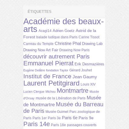
ÉTIQUETTES
Académie des beaux-
arts
Astrid de la
Adrien Goetz
Acagl14
Forest
balade ludique dans Paris
Carine Tissot
Christine Phal
Drawing Lab
Carreau du Temple
Drawing Now Art Fair
Drawing Now Paris
découvrir autrement Paris
Emmanuel Pierrat
Erik Desmazières
Gérard Jouhet
Eugène Delâtre
fondation Taylor
Institut de France
Jean Gaumy
Laurent Petitgirard
Louis XIV
Montmartre
Lucien Clergue
Michou
Musée
Musée
musée de la Libération de Paris
d'Orsay
Musée du Barreau
de Montmartre
de Paris
Musée Guimet
Parc zoologique de
Paris 6e
Paris 9e
Paris
Paris 1er
Paris 3e
Paris 14e
Paris 18e
passages couverts