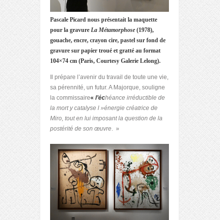
Pascale Picard nous présentait la maquette
pour la gravure
La Métamorphose
(1978),
gouache, encre, crayon cire, pastel sur fond de
gravure sur papier troué et gratté au format
104×74 cm (Paris, Courtesy Galerie Lelong).
Il prépare l’avenir du travail de toute une vie,
sa pérennité, un futur. A Majorque, souligne
la commissaire
«
l’éc
héance irréductible de
la mort y catalyse l »énergie créatrice de
Miro, tout en lui imposant la question de la
postérité de son œuvre
. »