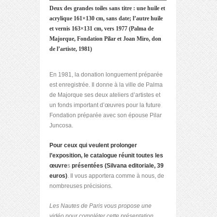
Deux des grandes toiles sans titre : une huile et
acrylique 161×130 cm, sans date; l’autre huile
et vernis 163×131 cm, vers 1977 (
Palma de
Majorque, Fondation Pilar et Joan Miro, don
de l’artiste, 1981)
En 1981, la donation longuement préparée
est enregistrée. Il donne à la ville de Palma
de Majorque ses deux ateliers d’artistes et
un fonds important d’œuvres pour la future
Fondation préparée avec son épouse Pilar
Juncosa.
Pour ceux qui veulent prolonger
l’exposition, le catalogue réunit toutes les
œuvre
s
présentées (Silvana editoriale, 39
euros)
. Il vous apportera comme à nous, de
nombreuses précisions.
Les Nautes de Paris vous propose une
vidéo pour compléter cette présentation.