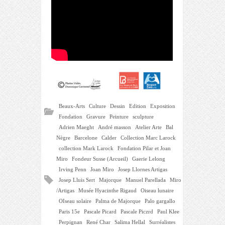
Beaux-Arts
Culture
Dessin
Edition
Exposition
Fondation
Gravure
Peinture
sculpture
Adrien Maeght
André masson
Atelier Arte
Bal
Nègre
Barcelone
Calder
Collection Marc Larock
collection Mark Larock
Fondation Pilar et Joan
Miro
Fondeur Susse (Arcueil)
Gaerie Lelong
Irving Penn
Joan Miro
Josep Llornes Artigas
Josep Lluis Sert
Majorque
Manuel Parellada
Miro
/Artigas
Musée Hyacinthe Rigaud
Oiseau lunaire
OIseau solaire
Palma de Majorque
Palo gargallo
Paris 15e
Pascale Picard
Pascale Piczrd
Paul Klee
Perpignan
René Char
Salima Hellal
Surréalistes