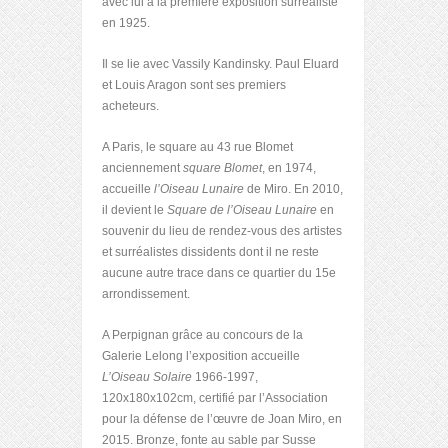
avec lui à la première exposition surréaliste
en 1925.
Il se lie avec Vassily Kandinsky. Paul Eluard
et Louis Aragon sont ses premiers
acheteurs.
A Paris, le square au 43 rue Blomet
anciennement
square Blomet
, en 1974,
accueille
l’Oiseau Lunaire
de Miro. En 2010,
il devient le
Square de l’Oiseau Lunaire
en
souvenir du lieu de rendez-vous des artistes
et surréalistes dissidents dont il ne reste
aucune autre trace dans ce quartier du 15e
arrondissement.
A Perpignan grâce au concours de la
Galerie Lelong l’exposition accueille
L’Oiseau Solaire
1966-1997,
120x180x102cm, certifié par l’Association
pour la défense de l’œuvre de Joan Miro, en
2015. Bronze, fonte au sable par Susse