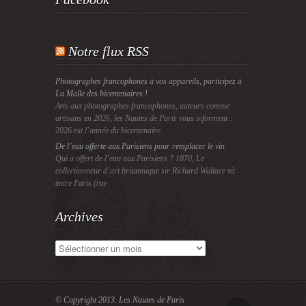
Notre flux RSS
Photographes francophones à vos appareils, participez à
La Malle des bicentenaires !
Avis aux photographes francophones, auteurs comme
artisans en 2026, les Nautes de Paris vous informent :
2026 est l’année du bicentenaire
De l’eau offerte aux Parisiens pour remplacer le vin
Qui a offert de l’eau aux Parisiens ? 1870, Le
collectionneur d’art britannique sir Richard Wallace vit
entre Paris (rue
Archives
Archives
© Copyright 2013.
Les Nautes de Paris