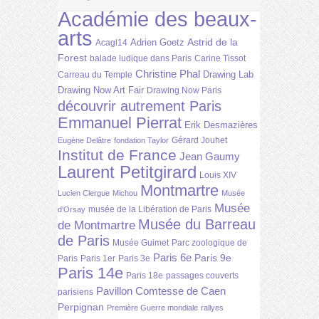
Académie des beaux-
arts
Astrid de la
Adrien Goetz
Acagl14
Forest
balade ludique dans Paris
Carine Tissot
Christine Phal
Drawing Lab
Carreau du Temple
Drawing Now Art Fair
Drawing Now Paris
découvrir autrement Paris
Emmanuel Pierrat
Erik Desmazières
Gérard Jouhet
Eugène Delâtre
fondation Taylor
Institut de France
Jean Gaumy
Laurent Petitgirard
Louis XIV
Montmartre
Lucien Clergue
Michou
Musée
Musée
musée de la Libération de Paris
d'Orsay
Musée du Barreau
de Montmartre
de Paris
Musée Guimet
Parc zoologique de
Paris 6e
Paris 9e
Paris
Paris 1er
Paris 3e
Paris 14e
Paris 18e
passages couverts
Pavillon Comtesse de Caen
parisiens
Perpignan
Première Guerre mondiale
rallyes