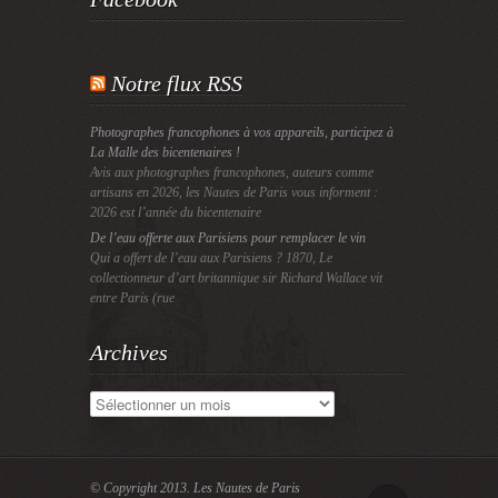
Notre flux RSS
Photographes francophones à vos appareils, participez à
La Malle des bicentenaires !
Avis aux photographes francophones, auteurs comme
artisans en 2026, les Nautes de Paris vous informent :
2026 est l’année du bicentenaire
De l’eau offerte aux Parisiens pour remplacer le vin
Qui a offert de l’eau aux Parisiens ? 1870, Le
collectionneur d’art britannique sir Richard Wallace vit
entre Paris (rue
Archives
Archives
© Copyright 2013.
Les Nautes de Paris