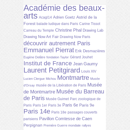
Académie des beaux-
arts
Astrid de la
Adrien Goetz
Acagl14
Forest
balade ludique dans Paris
Carine Tissot
Christine Phal
Drawing Lab
Carreau du Temple
Drawing Now Art Fair
Drawing Now Paris
découvrir autrement Paris
Emmanuel Pierrat
Erik Desmazières
Gérard Jouhet
Eugène Delâtre
fondation Taylor
Institut de France
Jean Gaumy
Laurent Petitgirard
Louis XIV
Montmartre
Lucien Clergue
Michou
Musée
Musée
musée de la Libération de Paris
d'Orsay
Musée du Barreau
de Montmartre
de Paris
Musée Guimet
Parc zoologique de
Paris 6e
Paris 9e
Paris
Paris 1er
Paris 3e
Paris 14e
Paris 18e
passages couverts
Pavillon Comtesse de Caen
parisiens
Perpignan
Première Guerre mondiale
rallyes