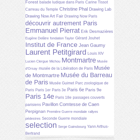
Forest
balade ludique dans Paris
Carine Tissot
Christine Phal
Drawing Lab
Carreau du Temple
Drawing Now Art Fair
Drawing Now Paris
découvrir autrement Paris
Emmanuel Pierrat
Erik Desmazières
Gérard Jouhet
Eugène Delâtre
fondation Taylor
Institut de France
Jean Gaumy
Laurent Petitgirard
Louis XIV
Montmartre
Lucien Clergue
Michou
Musée
Musée
musée de la Libération de Paris
d'Orsay
Musée du Barreau
de Montmartre
de Paris
Musée Guimet
Parc zoologique de
Paris 6e
Paris 9e
Paris
Paris 1er
Paris 3e
Paris 14e
Paris 18e
passages couverts
Pavillon Comtesse de Caen
parisiens
Perpignan
Première Guerre mondiale
rallyes
Seconde Guerre mondiale
pédestres
selection
Yann Arthus-
Serge Gainsbourg
Bertrand