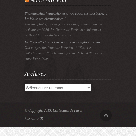
Notre flux RSS
Photographes francophones à vos appareils, participez à
La Malle des bicentenaires !
Avis aux photographes francophones, auteurs comme
artisans en 2026, les Nautes de Paris vous informent :
2026 est l’année du bicentenaire
De l’eau offerte aux Parisiens pour remplacer le vin
Qui a offert de l’eau aux Parisiens ? 1870, Le
collectionneur d’art britannique sir Richard Wallace vit
entre Paris (rue
Archives
Archives
© Copyright 2013.
Les Nautes de Paris
Site par JCB