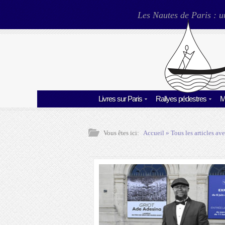
Les Nautes de Paris : u
Livres sur Paris
Rallyes pédestres
M
Vous êtes ici:
Accueil
» Tous les articles ave