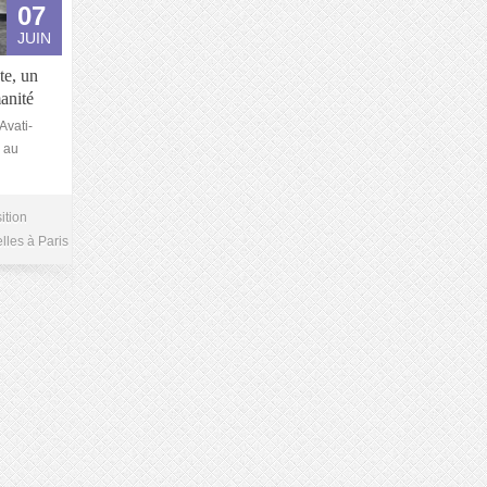
07
JUIN
te, un
anité
Avati-
 au
ition
lles à Paris