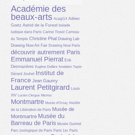
Académie des
beaux-arts
Adrien
Acagl14
Astrid de la Forest
Goetz
balade
ludique dans Paris
Carine Tissot
Carreau
Christine Phal
Drawing Lab
du Temple
Drawing Now Art Fair
Drawing Now Paris
découvrir autrement Paris
Emmanuel Pierrat
Erik
Desmazières
Eugène Delâtre
fondation Taylor
Institut de
Gérard Jouhet
France
Jean Gaumy
Laurent Petitgirard
Louis
XIV
Lucien Clergue
Michou
Montmartre
musée
Musée d'Orsay
Musée de
de la Libération de Paris
Musée du
Montmartre
Barreau de Paris
Musée Guimet
Parc zoologique de Paris
Paris 1er
Paris