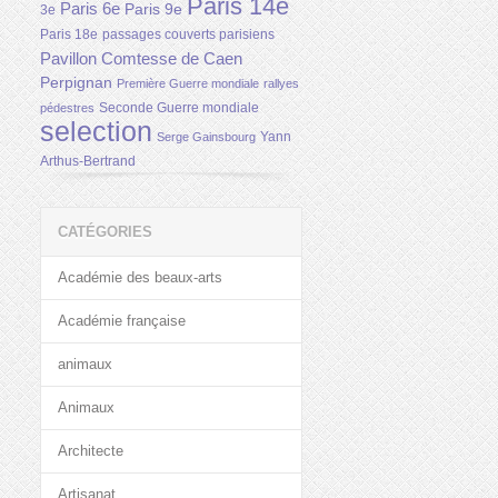
Paris 14e
Paris 6e
Paris 9e
3e
Paris 18e
passages couverts parisiens
Pavillon Comtesse de Caen
Perpignan
Première Guerre mondiale
rallyes
Seconde Guerre mondiale
pédestres
selection
Yann
Serge Gainsbourg
Arthus-Bertrand
CATÉGORIES
Académie des beaux-arts
Académie française
animaux
Animaux
Architecte
Artisanat