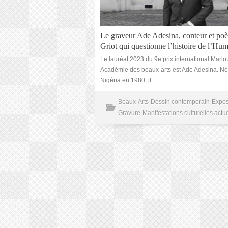
Le graveur Ade Adesina, conteur et poè
Griot qui questionne l’histoire de l’Hum
Le lauréat 2023 du 9e prix international Mario 
Académie des beaux-arts est Ade Adesina. Né
Nigéria en 1980, il
Beaux-Arts
Dessin contemporain
Expos
Gravure
Manifestations culturelles actue