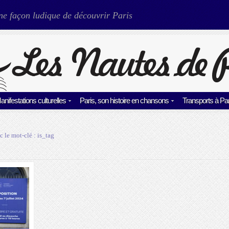
ne façon ludique de découvrir Paris
anifestations culturelles
Paris, son histoire en chansons
Transports à Par
c le mot-clé :
is_tag