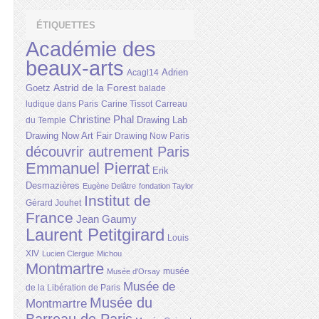
ÉTIQUETTES
Académie des
beaux-arts
Adrien
Acagl14
Astrid de la Forest
Goetz
balade
ludique dans Paris
Carine Tissot
Carreau
Christine Phal
Drawing Lab
du Temple
Drawing Now Art Fair
Drawing Now Paris
découvrir autrement Paris
Emmanuel Pierrat
Erik
Desmazières
Eugène Delâtre
fondation Taylor
Institut de
Gérard Jouhet
France
Jean Gaumy
Laurent Petitgirard
Louis
XIV
Lucien Clergue
Michou
Montmartre
musée
Musée d'Orsay
Musée de
de la Libération de Paris
Musée du
Montmartre