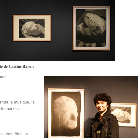
hie de Cassius Baron
uros.
 entre la musique, la
performances.
nsi ces têtes lui