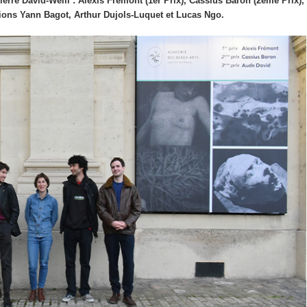
Pierre David-Weill : Alexis Frémont (1er Prix), Cassius Baron (2ème Prix),
tions Yann Bagot, Arthur Dujols-Luquet et Lucas Ngo.