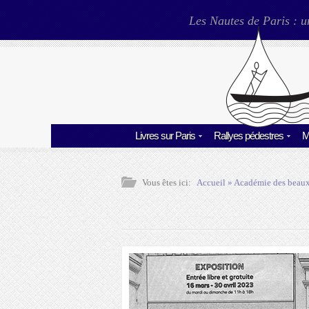
Les Nautes de Paris : u
Livres sur Paris
Rallyes pédestres
M
Vous êtes ici:
Accueil
»
Académie des beaux