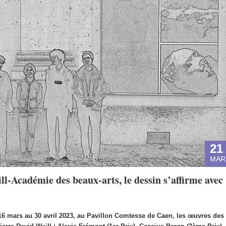
21
MAR
ll-Académie des beaux-arts, le dessin s’affirme avec
6 mars au 30 avril 2023, au Pavillon Comtesse de Caen, les œuvres des