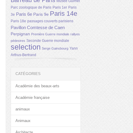
Barreau de Paris
Musée Guimet
Parc zoologique de Paris
Paris 1er
Paris
Paris 14e
Paris 6e
Paris 9e
3e
Paris 18e
passages couverts parisiens
Pavillon Comtesse de Caen
Perpignan
Première Guerre mondiale
rallyes
Seconde Guerre mondiale
pédestres
selection
Yann
Serge Gainsbourg
Arthus-Bertrand
CATÉGORIES
Académie des beaux-arts
Académie française
animaux
Animaux
Architecte