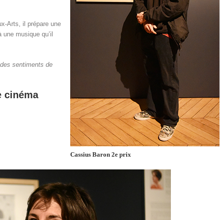
x-Arts, il prépare une
 à une musique qu’il
r des sentiments de
e cinéma
Cassius Baron 2e prix