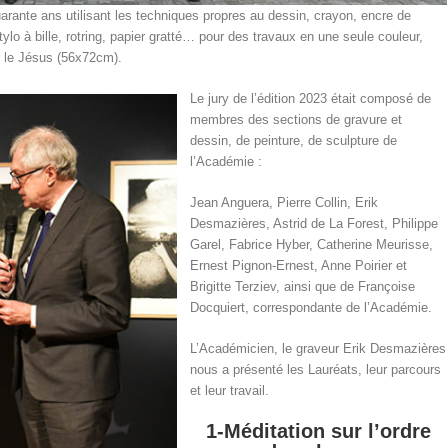
uarante ans utilisant les techniques propres au dessin, crayon, encre de
ylo à bille, rotring, papier gratté… pour des travaux en une seule couleur,
 le Jésus (56x72cm).
Le jury de l’édition 2023 était composé de
membres des sections de gravure et
dessin, de peinture, de sculpture de
l’Académie :
Jean Anguera, Pierre Collin, Erik
Desmazières, Astrid de La Forest, Philippe
Garel, Fabrice Hyber, Catherine Meurisse,
Ernest Pignon-Ernest, Anne Poirier et
Brigitte Terziev, ainsi que de Françoise
Docquiert, correspondante de l’Académie.
L’Académicien, le graveur Erik Desmazières
nous a présenté les Lauréats, leur parcours
et leur travail.
1-Méditation sur l’ordre