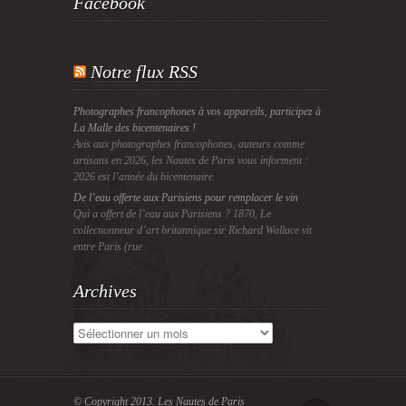
Facebook
Notre flux RSS
Photographes francophones à vos appareils, participez à
La Malle des bicentenaires !
Avis aux photographes francophones, auteurs comme
artisans en 2026, les Nautes de Paris vous informent :
2026 est l’année du bicentenaire
De l’eau offerte aux Parisiens pour remplacer le vin
Qui a offert de l’eau aux Parisiens ? 1870, Le
collectionneur d’art britannique sir Richard Wallace vit
entre Paris (rue
Archives
Archives
© Copyright 2013.
Les Nautes de Paris