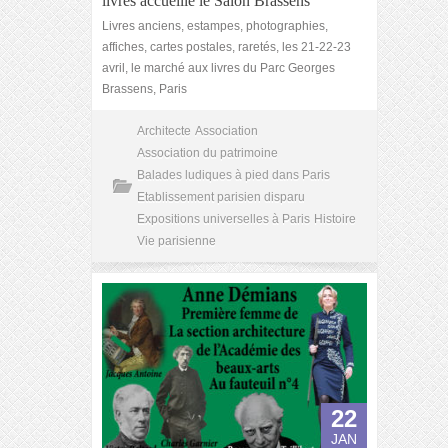
livres accueille le Salon Brassens
Livres anciens, estampes, photographies,
affiches, cartes postales, raretés, les 21-22-23
avril, le marché aux livres du Parc Georges
Brassens, Paris
Architecte
Association
Association du patrimoine
Balades ludiques à pied dans Paris
Etablissement parisien disparu
Expositions universelles à Paris
Histoire
Vie parisienne
22
JAN