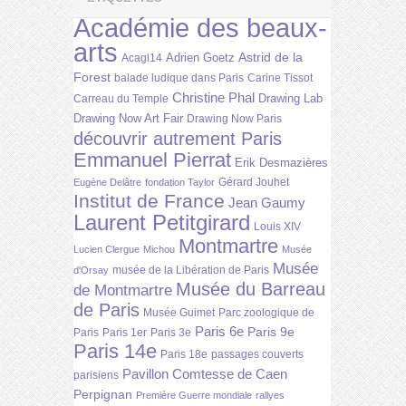
Académie des beaux-
arts
Astrid de la
Adrien Goetz
Acagl14
Forest
balade ludique dans Paris
Carine Tissot
Christine Phal
Drawing Lab
Carreau du Temple
Drawing Now Art Fair
Drawing Now Paris
découvrir autrement Paris
Emmanuel Pierrat
Erik Desmazières
Gérard Jouhet
Eugène Delâtre
fondation Taylor
Institut de France
Jean Gaumy
Laurent Petitgirard
Louis XIV
Montmartre
Lucien Clergue
Michou
Musée
Musée
musée de la Libération de Paris
d'Orsay
Musée du Barreau
de Montmartre
de Paris
Musée Guimet
Parc zoologique de
Paris 6e
Paris 9e
Paris
Paris 1er
Paris 3e
Paris 14e
Paris 18e
passages couverts
Pavillon Comtesse de Caen
parisiens
Perpignan
Première Guerre mondiale
rallyes