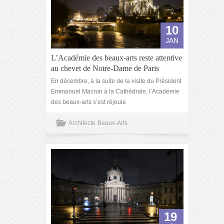
10
JAN
L’Académie des beaux-arts reste attentive
au chevet de Notre-Dame de Paris
En décembre, à la suite de la visite du Président
Emmanuel Macron à la Cathédrale, l’Académie
des beaux-arts s’est réjouie
Architecte
Beaux-Arts
19