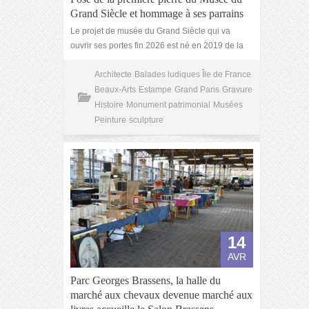
Grand Siècle et hommage à ses parrains
Le projet de musée du Grand Siècle qui va
ouvrir ses portes fin 2026 est né en 2019 de la
Architecte
Balades ludiques Île de France
Beaux-Arts
Estampe
Grand Paris
Gravure
Histoire
Monument patrimonial
Musées
Peinture
sculpture
14
AVR
Parc Georges Brassens, la halle du
marché aux chevaux devenue marché aux