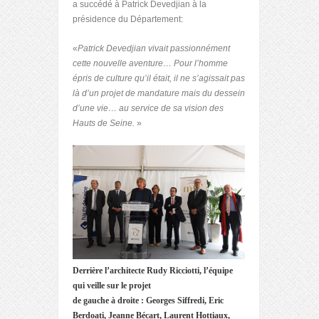
a succédé à Patrick Devedjian à la
présidence du Département:
«
Patrick Devedjian vivait passionnément
cette nouvelle aventure… Pour l’homme
épris de culture qu’il était, il ne s’agissait pas
là d’un projet de mandature mais du dessein
d’une vie… au service de sa vision des
Hauts de Seine.
»
Derrière l’architecte Rudy Ricciotti, l’équipe
qui veille sur le projet
de gauche à droite : Georges Siffredi, Eric
Berdoati, Jeanne Bécart, Laurent Hottiaux,