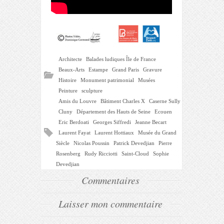
Architecte
Balades ludiques Île de France
Beaux-Arts
Estampe
Grand Paris
Gravure
Histoire
Monument patrimonial
Musées
Peinture
sculpture
Amis du Louvre
Bâtiment Charles X
Caserne Sully
Cluny
Département des Hauts de Seine
Ecouen
Eric Berdoati
Georges Siffredi
Jeanne Becart
Laurent Fayat
Laurent Hottiaux
Musée du Grand
Siècle
Nicolas Poussin
Patrick Devedjian
Pierre
Rosenberg
Rudy Ricciotti
Saint-Cloud
Sophie
Devedjian
Commentaires
Laisser mon commentaire