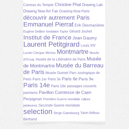
Christine Phal
Drawing Lab
Carreau du Temple
Drawing Now Art Fair
Drawing Now Paris
découvrir autrement Paris
Emmanuel Pierrat
Erik Desmazières
Gérard Jouhet
Eugène Delâtre
fondation Taylor
Institut de France
Jean Gaumy
Laurent Petitgirard
Louis XIV
Montmartre
Lucien Clergue
Michou
Musée
Musée
musée de la Libération de Paris
d'Orsay
Musée du Barreau
de Montmartre
de Paris
Musée Guimet
Parc zoologique de
Paris 6e
Paris 9e
Paris
Paris 1er
Paris 3e
Paris 14e
Paris 18e
passages couverts
Pavillon Comtesse de Caen
parisiens
Perpignan
Première Guerre mondiale
rallyes
Seconde Guerre mondiale
pédestres
selection
Yann Arthus-
Serge Gainsbourg
Bertrand