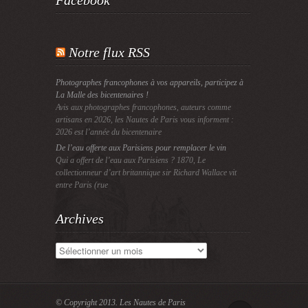
Facebook
Notre flux RSS
Photographes francophones à vos appareils, participez à
La Malle des bicentenaires !
Avis aux photographes francophones, auteurs comme
artisans en 2026, les Nautes de Paris vous informent :
2026 est l’année du bicentenaire
De l’eau offerte aux Parisiens pour remplacer le vin
Qui a offert de l’eau aux Parisiens ? 1870, Le
collectionneur d’art britannique sir Richard Wallace vit
entre Paris (rue
Archives
Archives
© Copyright 2013.
Les Nautes de Paris