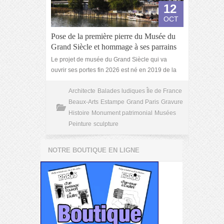
12
OCT
Pose de la première pierre du Musée du
Grand Siècle et hommage à ses parrains
Le projet de musée du Grand Siècle qui va
ouvrir ses portes fin 2026 est né en 2019 de la
Architecte
Balades ludiques Île de France
Beaux-Arts
Estampe
Grand Paris
Gravure
Histoire
Monument patrimonial
Musées
Peinture
sculpture
NOTRE BOUTIQUE EN LIGNE