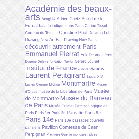
Académie des beaux-
arts
Astrid de la
Adrien Goetz
Acagl14
Forest
balade ludique dans Paris
Carine Tissot
Christine Phal
Drawing Lab
Carreau du Temple
Drawing Now Art Fair
Drawing Now Paris
découvrir autrement Paris
Emmanuel Pierrat
Erik Desmazières
Gérard Jouhet
Eugène Delâtre
fondation Taylor
Institut de France
Jean Gaumy
Laurent Petitgirard
Louis XIV
Montmartre
Lucien Clergue
Michou
Musée
Musée
musée de la Libération de Paris
d'Orsay
Musée du Barreau
de Montmartre
de Paris
Musée Guimet
Parc zoologique de
Paris 6e
Paris 9e
Paris
Paris 1er
Paris 3e
Paris 14e
Paris 18e
passages couverts
Pavillon Comtesse de Caen
parisiens
Perpignan
Première Guerre mondiale
rallyes