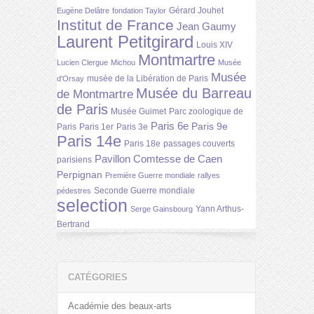
Gérard Jouhet
Eugène Delâtre
fondation Taylor
Institut de France
Jean Gaumy
Laurent Petitgirard
Louis XIV
Montmartre
Lucien Clergue
Michou
Musée
Musée
musée de la Libération de Paris
d'Orsay
Musée du Barreau
de Montmartre
de Paris
Musée Guimet
Parc zoologique de
Paris 6e
Paris 9e
Paris
Paris 1er
Paris 3e
Paris 14e
Paris 18e
passages couverts
Pavillon Comtesse de Caen
parisiens
Perpignan
Première Guerre mondiale
rallyes
Seconde Guerre mondiale
pédestres
selection
Yann Arthus-
Serge Gainsbourg
Bertrand
CATÉGORIES
Académie des beaux-arts