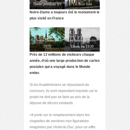
La Tour Sud
Dame pendant les
travaux
Notre-Dame a toujours été le monument le
plus visité en France
Notre-Dame en
Les tours de Notre-
1970
Dame en 1930
Près de 13 millions de visiteurs chaque
année, d’où une large production de cartes
postales qui a voyagé dans le Monde
entier.
Si les Académiciens se réjouissent du
concours, ils sont cependant inquiets car le
projet ne doit pas se faire au prix de la
dépose de décors existants.
«Il
porte sur le remplacement dans les
chapelles de verrières non figuratives
imaginées par Violet-le-Duc pour un effet