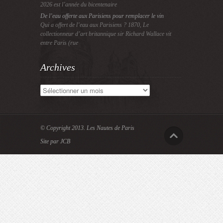
2026 est l’année du bicentenaire
De l’eau offerte aux Parisiens pour remplacer le vin
Qui a offert de l’eau aux Parisiens ? 1870, Le
collectionneur d’art britannique sir Richard Wallace vit
entre Paris (rue
Archives
Archives
© Copyright 2013.
Les Nautes de Paris
Site par JCB