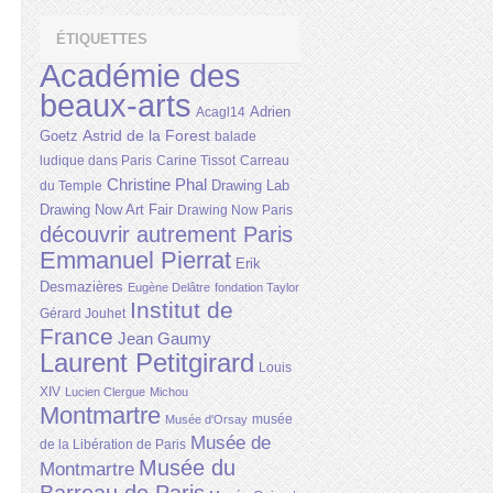
ÉTIQUETTES
Académie des
beaux-arts
Adrien
Acagl14
Astrid de la Forest
Goetz
balade
ludique dans Paris
Carine Tissot
Carreau
Christine Phal
Drawing Lab
du Temple
Drawing Now Art Fair
Drawing Now Paris
découvrir autrement Paris
Emmanuel Pierrat
Erik
Desmazières
Eugène Delâtre
fondation Taylor
Institut de
Gérard Jouhet
France
Jean Gaumy
Laurent Petitgirard
Louis
XIV
Lucien Clergue
Michou
Montmartre
musée
Musée d'Orsay
Musée de
de la Libération de Paris
Musée du
Montmartre