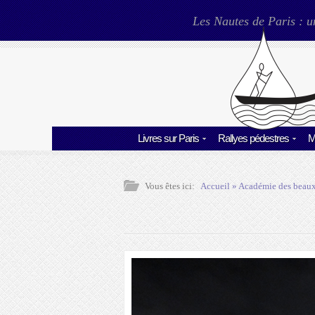
Les Nautes de Paris : u
Livres sur Paris
Rallyes pédestres
M
Vous êtes ici:
Accueil
»
Académie des beaux