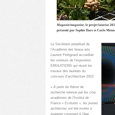
Magasin/magazine,
le projet lauréat 20
présenté par Sophie Dars et Carlo Menon
Le Secrétaire perpétuel de
l’Académie des beaux-arts
Laurent Petitgirard accueillait
les visiteurs de l’exposition
EMULATIONS qui réunit les
travaux des lauréats du
concours d’architecture 2023.
«
A partir du thème de
recherche retenue par les cinq
académies de l’Institut de
France « Ecritures », les jeunes
architectes ont été invités à
imaginer comment à l’âge