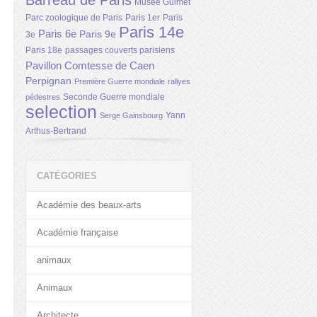
Barreau de Paris
Musée Guimet
Parc zoologique de Paris
Paris 1er
Paris
Paris 14e
Paris 6e
Paris 9e
3e
Paris 18e
passages couverts parisiens
Pavillon Comtesse de Caen
Perpignan
Première Guerre mondiale
rallyes
Seconde Guerre mondiale
pédestres
selection
Yann
Serge Gainsbourg
Arthus-Bertrand
CATÉGORIES
Académie des beaux-arts
Académie française
animaux
Animaux
Architecte