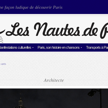
ne façon ludique de découvrir Paris
anifestations culturelles
Paris, son histoire en chansons
Transports à Par
-arts
Architecte