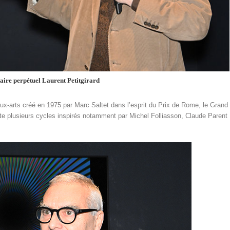
aire perpétuel Laurent Petitgirard
x-arts créé en 1975 par Marc Saltet dans l’esprit du Prix de Rome, le Grand
ate plusieurs cycles inspirés notamment par Michel Folliasson, Claude Parent