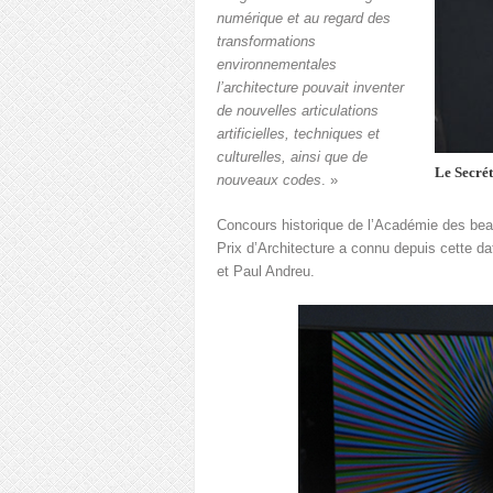
numérique et au regard des
transformations
environnementales
l’architecture pouvait inventer
de nouvelles articulations
artificielles, techniques et
culturelles, ainsi que de
Le Secrét
nouveaux codes
. »
Concours historique de l’Académie des beau
Prix d’Architecture a connu depuis cette d
et Paul Andreu.