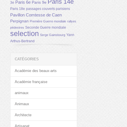
Paris 14e
Paris 6e
Paris 9e
3e
Paris 18e
passages couverts parisiens
Pavillon Comtesse de Caen
Perpignan
Première Guerre mondiale
rallyes
Seconde Guerre mondiale
pédestres
selection
Yann
Serge Gainsbourg
Arthus-Bertrand
CATÉGORIES
Académie des beaux-arts
Académie française
animaux
Animaux
Architecte
Artisanat