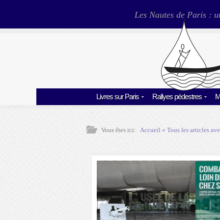
Les Nautes de Paris : u
Livres sur Paris
Rallyes pédestres
M
Vous êtes ici:
Accueil
» Tous les articles ave