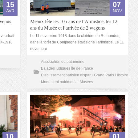
15
07
AVR
NOV
 venus
Meaux fête les 105 ans de l’Armistice, les 12
ans du Musée et l’arrivée de 2 wagons
 voudrait
Le 11 novembre 1918 dans la clairière de Rethondes,
914-1918
dans la forêt de Compiègne était signé l’armistice. Le 11
novembre
Association du patrimoine
Balades ludiques Île de France
Etablissement parisien disparu
Grand Paris
Histoire
Monument patrimonial
Musées
10
01