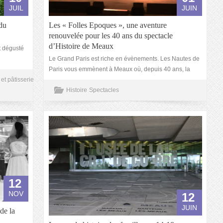
JUIL
JUIN
 du
Les « Folles Epoques », une aventure
renouvelée pour les 40 ans du spectacle
d’Histoire de Meaux
t dégusté
Le Grand Paris est riche en évènements. Les Nautes de
Paris vous emmènent à Meaux où, depuis 40 ans, la
et pâtisserie
Histoire
Spectacles
12
NOV
12
JUIN
de la