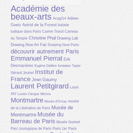
Académie des
beaux-arts
Adrien
Acagl14
Astrid de la Forest
Goetz
balade
ludique dans Paris
Carine Tissot
Carreau
Christine Phal
Drawing Lab
du Temple
Drawing Now Art Fair
Drawing Now Paris
découvrir autrement Paris
Emmanuel Pierrat
Erik
Desmazières
Eugène Delâtre
fondation Taylor
Institut de
Gérard Jouhet
France
Jean Gaumy
Laurent Petitgirard
Louis
XIV
Lucien Clergue
Michou
Montmartre
musée
Musée d'Orsay
Musée de
de la Libération de Paris
Musée du
Montmartre
Barreau de Paris
Musée Guimet
Parc zoologique de Paris
Paris 1er
Paris