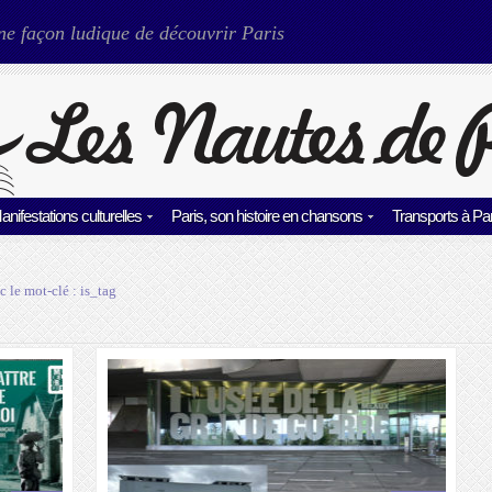
ne façon ludique de découvrir Paris
anifestations culturelles
Paris, son histoire en chansons
Transports à Par
c le mot-clé :
is_tag