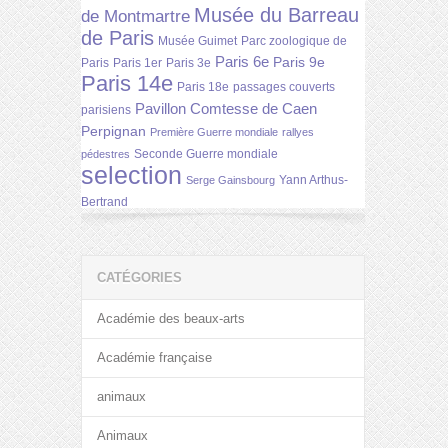
Musée du Barreau
de Montmartre
de Paris
Musée Guimet
Parc zoologique de
Paris 6e
Paris 9e
Paris
Paris 1er
Paris 3e
Paris 14e
Paris 18e
passages couverts
Pavillon Comtesse de Caen
parisiens
Perpignan
Première Guerre mondiale
rallyes
Seconde Guerre mondiale
pédestres
selection
Yann Arthus-
Serge Gainsbourg
Bertrand
CATÉGORIES
Académie des beaux-arts
Académie française
animaux
Animaux