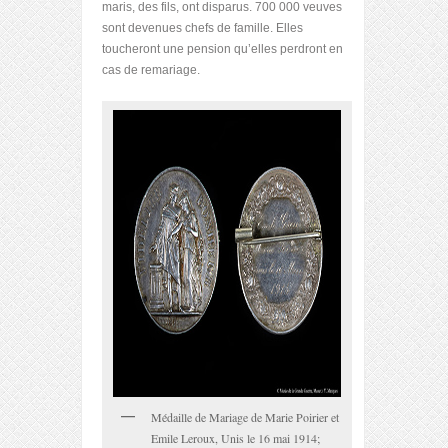
maris, des fils, ont disparus. 700 000 veuves
sont devenues chefs de famille. Elles
toucheront une pension qu’elles perdront en
cas de remariage.
Médaille de Mariage de Marie Poirier et
Emile Leroux, Unis le 16 mai 1914;