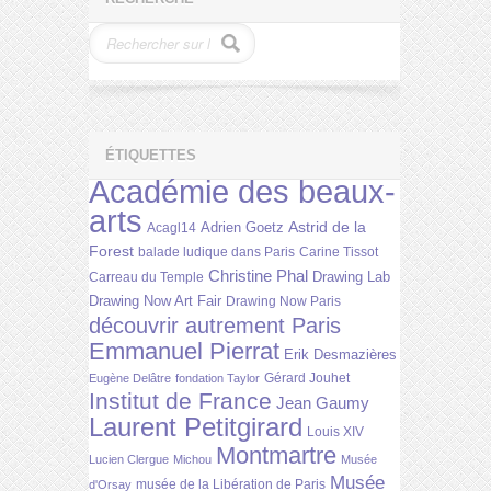
ÉTIQUETTES
Académie des beaux-
arts
Astrid de la
Adrien Goetz
Acagl14
Forest
balade ludique dans Paris
Carine Tissot
Christine Phal
Drawing Lab
Carreau du Temple
Drawing Now Art Fair
Drawing Now Paris
découvrir autrement Paris
Emmanuel Pierrat
Erik Desmazières
Gérard Jouhet
Eugène Delâtre
fondation Taylor
Institut de France
Jean Gaumy
Laurent Petitgirard
Louis XIV
Montmartre
Lucien Clergue
Michou
Musée
Musée
musée de la Libération de Paris
d'Orsay