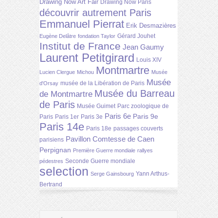
Drawing Now Art Fair
Drawing Now Paris
découvrir autrement Paris
Emmanuel Pierrat
Erik Desmazières
Gérard Jouhet
Eugène Delâtre
fondation Taylor
Institut de France
Jean Gaumy
Laurent Petitgirard
Louis XIV
Montmartre
Lucien Clergue
Michou
Musée
Musée
musée de la Libération de Paris
d'Orsay
Musée du Barreau
de Montmartre
de Paris
Musée Guimet
Parc zoologique de
Paris 6e
Paris 9e
Paris
Paris 1er
Paris 3e
Paris 14e
Paris 18e
passages couverts
Pavillon Comtesse de Caen
parisiens
Perpignan
Première Guerre mondiale
rallyes
Seconde Guerre mondiale
pédestres
selection
Yann Arthus-
Serge Gainsbourg
Bertrand