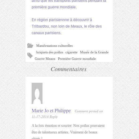
ainsi que les transports parisiens pendant la
première guerre mondiale.
En région parisiennne à découvrir à
Trilbardou, non loin de Meaux, le rôle des
canaux parisiens.
Manifestations culturelles
briquets des poilus
cigarette
Musée de la Grande
Guerre Meaux
Première Guerre mondiale
Commentaires
Marie Jo et Philippe
Comment posted on
11-17-2014
Reply
A la fois émotion et sourire. Nos poilus pouvaient
être de talentueux artistes. Vraiment de beaux
objets !