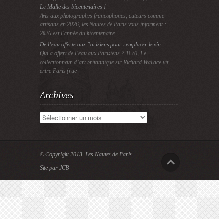
La Malle des bicentenaires !
Avis aux photographes francophones, auteurs comme
artisans en 2026, les Nautes de Paris vous informent :
2026 est l’année du bicentenaire
De l’eau offerte aux Parisiens pour remplacer le vin
Qui a offert de l’eau aux Parisiens ? 1870, Le
collectionneur d’art britannique sir Richard Wallace vit
entre Paris (rue
Archives
Archives
© Copyright 2013.
Les Nautes de Paris
Site par JCB