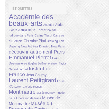
ÉTIQUETTES
Académie des
beaux-arts
Adrien
Acagl14
Astrid de la Forest
Goetz
balade
ludique dans Paris
Carine Tissot
Carreau
Christine Phal
Drawing Lab
du Temple
Drawing Now Art Fair
Drawing Now Paris
découvrir autrement Paris
Emmanuel Pierrat
Erik
Desmazières
Eugène Delâtre
fondation Taylor
Institut de
Gérard Jouhet
France
Jean Gaumy
Laurent Petitgirard
Louis
XIV
Lucien Clergue
Michou
Montmartre
musée
Musée d'Orsay
Musée de
de la Libération de Paris
Musée du
Montmartre