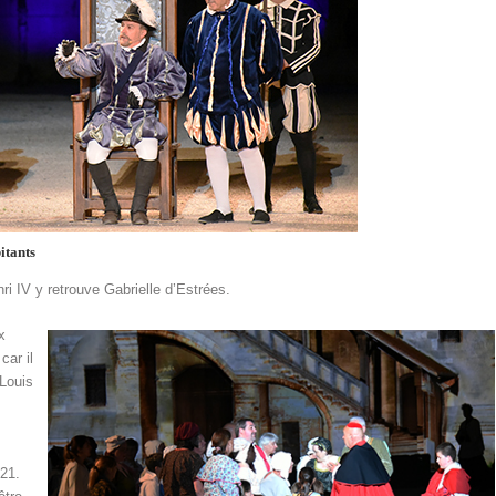
itants
i IV y retrouve Gabrielle d’Estrées.
x
car il
 Louis
021.