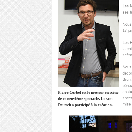
Les N
ses h
Nous 
17 jui
Les
F
la ca
scène
Nous 
décor
Brun.
bénév
costu
Pierre Corbel est le metteur en scène
spect
de ce neuvième spectacle. Lorant
mise 
Deutsch a participé à la création.