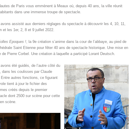
autes de Paris vous emmènent à Meaux où, depuis 40 ans, la ville réunit
abitants dans une immense troupe de spectacle.
avons assisté aux derniers réglages du spectacle à découvrir les 4, 10, 11,
n et les 1
er
, 2, 8 et 9 juillet 2022.
olles Epoques !
, la 9
e
création s’anime dans la cour de l’abbaye, au pied de
thédrale Saint Etienne pour fêter 40 ans de spectacle historique. Une mise en
 de Pierre Corbel. Une création à laquelle a participé Lorant Deutsch.
avons été guidés, de l’autre côté du
, dans les coulisses par Claude
 Entre autres fonctions, ce figurant
ole tient à jour le fichier des
mes créés depuis le premier
acle dont 2500 sur scène pour cette
en scène.