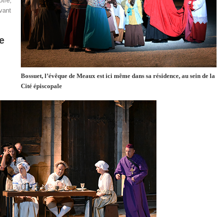
ôtre,
avant
e
Bossuet, l’évêque de Meaux est ici même dans sa résidence, au sein de la
Cité épiscopale