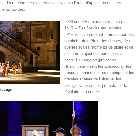
ser leurs costumes sur les chaises, dans l’ordre d’apparition de leurs
ments rapides.
2000 ans d’Histoire sont contés en
1h15. «
Des Meldes aux années
folles
», l’aventure est marqués par des
combats, des fêtes, des danses, des
guerres et des moments de gloire et de
joie. Les projections participent au
décor. Le
mapping
(projection
illusionniste disent les québécois), les
fresques lumineuses accompagnent les
grandes scènes de l’histoire, les
vikings, la peste, les protestants, la
Vikings
révolution, la guerre.