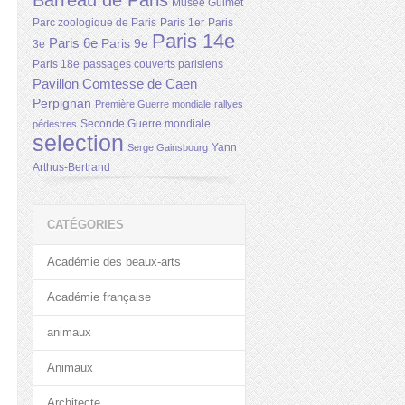
Barreau de Paris
Musée Guimet
Parc zoologique de Paris
Paris 1er
Paris
Paris 14e
Paris 6e
Paris 9e
3e
Paris 18e
passages couverts parisiens
Pavillon Comtesse de Caen
Perpignan
Première Guerre mondiale
rallyes
Seconde Guerre mondiale
pédestres
selection
Yann
Serge Gainsbourg
Arthus-Bertrand
CATÉGORIES
Académie des beaux-arts
Académie française
animaux
Animaux
Architecte