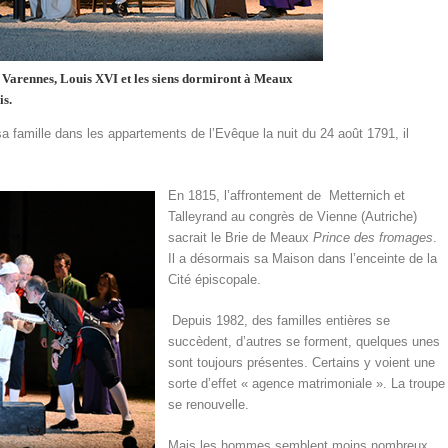
à Varennes, Louis XVI et les siens dormiront à Meaux
is.
a famille dans les appartements de l’Evêque la nuit du 24 août 1791, il
En 1815, l’affrontement de Metternich et
Talleyrand au congrès de Vienne (Autriche)
sacrait le Brie de Meaux
Prince des fromages
.
Il a désormais sa Maison dans l’enceinte de la
Cité épiscopale.
Depuis 1982, des familles entières se
succèdent, d’autres se forment, quelques unes
sont toujours présentes. Certains y voient une
sorte d’effet « agence matrimoniale ». La troupe
se renouvelle.
Mais les hommes semblent moins nombreux