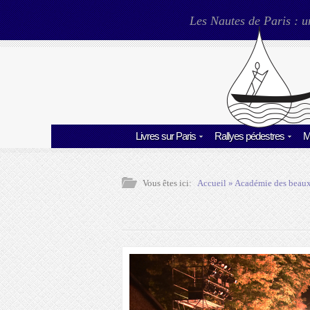
Les Nautes de Paris : u
Livres sur Paris
Rallyes pédestres
M
Vous êtes ici:
Accueil
»
Académie des beaux