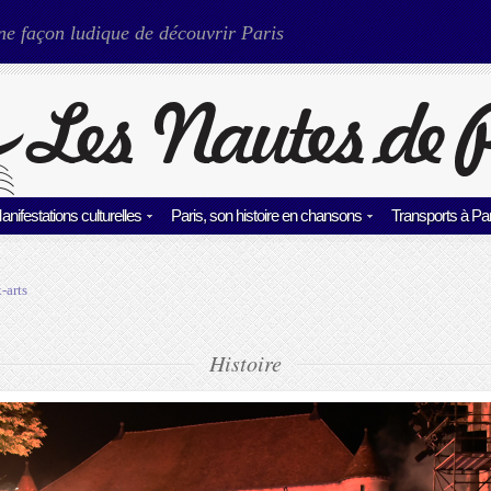
ne façon ludique de découvrir Paris
anifestations culturelles
Paris, son histoire en chansons
Transports à Par
-arts
Histoire