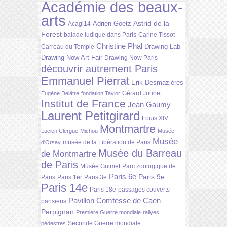
Académie des beaux-
arts
Astrid de la
Adrien Goetz
Acagl14
Forest
balade ludique dans Paris
Carine Tissot
Christine Phal
Drawing Lab
Carreau du Temple
Drawing Now Art Fair
Drawing Now Paris
découvrir autrement Paris
Emmanuel Pierrat
Erik Desmazières
Gérard Jouhet
Eugène Delâtre
fondation Taylor
Institut de France
Jean Gaumy
Laurent Petitgirard
Louis XIV
Montmartre
Lucien Clergue
Michou
Musée
Musée
musée de la Libération de Paris
d'Orsay
Musée du Barreau
de Montmartre
de Paris
Musée Guimet
Parc zoologique de
Paris 6e
Paris 9e
Paris
Paris 1er
Paris 3e
Paris 14e
Paris 18e
passages couverts
Pavillon Comtesse de Caen
parisiens
Perpignan
Première Guerre mondiale
rallyes
Seconde Guerre mondiale
pédestres