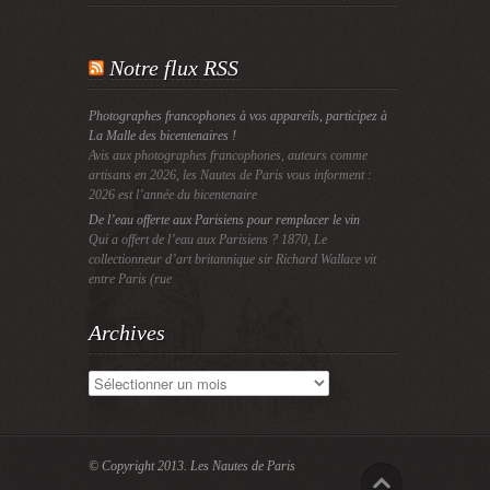
Notre flux RSS
Photographes francophones à vos appareils, participez à
La Malle des bicentenaires !
Avis aux photographes francophones, auteurs comme
artisans en 2026, les Nautes de Paris vous informent :
2026 est l’année du bicentenaire
De l’eau offerte aux Parisiens pour remplacer le vin
Qui a offert de l’eau aux Parisiens ? 1870, Le
collectionneur d’art britannique sir Richard Wallace vit
entre Paris (rue
Archives
Archives
© Copyright 2013.
Les Nautes de Paris