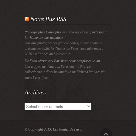
Notre flux RSS
Photographes francophones à vos appareils, participez à
La Malle des bicentenaires !
Avis aux photographes francophones, auteurs comme
artisans en 2026, les Nautes de Paris vous informent :
2026 est l’année du bicentenaire
De l’eau offerte aux Parisiens pour remplacer le vin
Qui a offert de l’eau aux Parisiens ? 1870, Le
collectionneur d’art britannique sir Richard Wallace vit
entre Paris (rue
Archives
Archives
© Copyright 2013.
Les Nautes de Paris