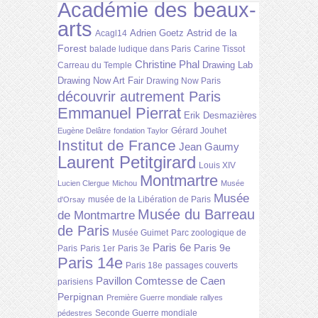
Académie des beaux-
arts
Astrid de la
Adrien Goetz
Acagl14
Forest
balade ludique dans Paris
Carine Tissot
Christine Phal
Drawing Lab
Carreau du Temple
Drawing Now Art Fair
Drawing Now Paris
découvrir autrement Paris
Emmanuel Pierrat
Erik Desmazières
Gérard Jouhet
Eugène Delâtre
fondation Taylor
Institut de France
Jean Gaumy
Laurent Petitgirard
Louis XIV
Montmartre
Lucien Clergue
Michou
Musée
Musée
musée de la Libération de Paris
d'Orsay
Musée du Barreau
de Montmartre
de Paris
Musée Guimet
Parc zoologique de
Paris 6e
Paris 9e
Paris
Paris 1er
Paris 3e
Paris 14e
Paris 18e
passages couverts
Pavillon Comtesse de Caen
parisiens
Perpignan
Première Guerre mondiale
rallyes
Seconde Guerre mondiale
pédestres