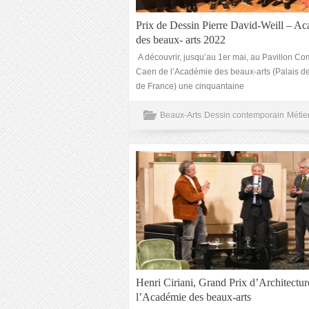
Prix de Dessin Pierre David-Weill – A
des beaux- arts 2022
A découvrir, jusqu’au 1er mai, au Pavillon C
Caen de l’Académie des beaux-arts (Palais de l
de France) une cinquantaine
Beaux-Arts
Dessin contemporain
Métier
Henri Ciriani, Grand Prix d’Architectur
l’Académie des beaux-arts