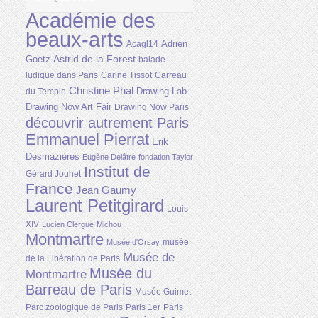
Académie des
beaux-arts
Adrien
Acagl14
Astrid de la Forest
Goetz
balade
ludique dans Paris
Carine Tissot
Carreau
Christine Phal
Drawing Lab
du Temple
Drawing Now Art Fair
Drawing Now Paris
découvrir autrement Paris
Emmanuel Pierrat
Erik
Desmazières
Eugène Delâtre
fondation Taylor
Institut de
Gérard Jouhet
France
Jean Gaumy
Laurent Petitgirard
Louis
XIV
Lucien Clergue
Michou
Montmartre
musée
Musée d'Orsay
Musée de
de la Libération de Paris
Musée du
Montmartre
Barreau de Paris
Musée Guimet
Parc zoologique de Paris
Paris 1er
Paris