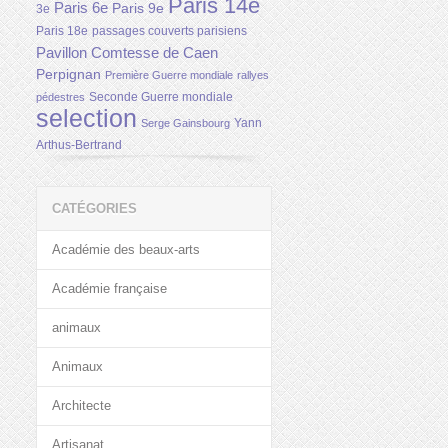
Paris 14e
Paris 6e
Paris 9e
3e
Paris 18e
passages couverts parisiens
Pavillon Comtesse de Caen
Perpignan
Première Guerre mondiale
rallyes
Seconde Guerre mondiale
pédestres
selection
Yann
Serge Gainsbourg
Arthus-Bertrand
CATÉGORIES
Académie des beaux-arts
Académie française
animaux
Animaux
Architecte
Artisanat