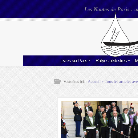
Les Nautes de Paris : u
Livres sur Paris
Rallyes pédestres
M
Vous êtes ici:
Accueil
» Tous les articles ave