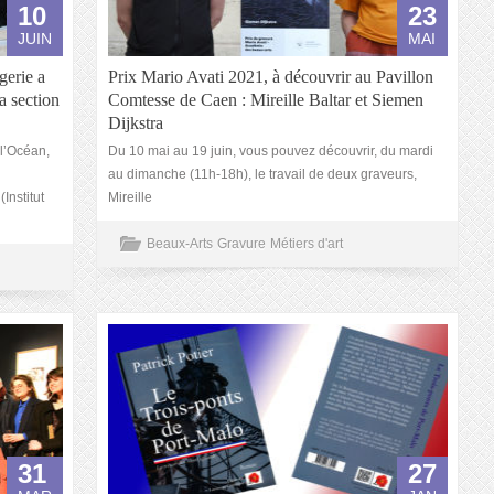
10
23
JUIN
MAI
gerie a
Prix Mario Avati 2021, à découvrir au Pavillon
a section
Comtesse de Caen : Mireille Baltar et Siemen
Dijkstra
 l’Océan,
Du 10 mai au 19 juin, vous pouvez découvrir, du mardi
au dimanche (11h-18h), le travail de deux graveurs,
Institut
Mireille
Beaux-Arts
Gravure
Métiers d'art
31
27