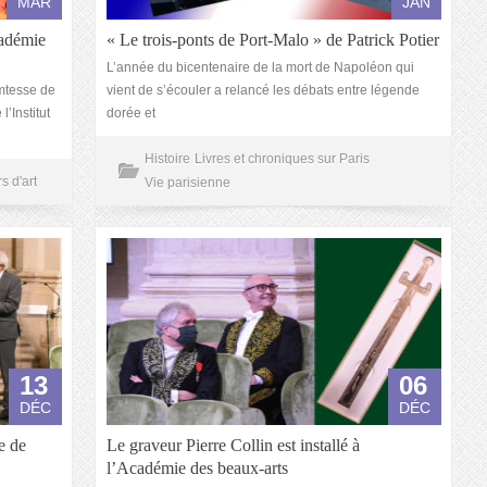
MAR
JAN
cadémie
« Le trois-ponts de Port-Malo » de Patrick Potier
L’année du bicentenaire de la mort de Napoléon qui
omtesse de
vient de s’écouler a relancé les débats entre légende
’Institut
dorée et
Histoire
Livres et chroniques sur Paris
s d'art
Vie parisienne
13
06
DÉC
DÉC
e de
Le graveur Pierre Collin est installé à
l’Académie des beaux-arts