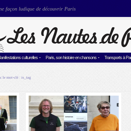
ne façon ludique de découvrir Paris
anifestations culturelles
Paris, son histoire en chansons
Transports à Par
c le mot-clé :
is_tag