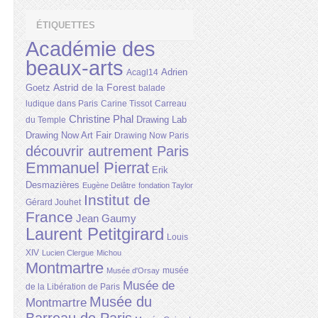
ÉTIQUETTES
Académie des
beaux-arts
Adrien
Acagl14
Astrid de la Forest
Goetz
balade
ludique dans Paris
Carine Tissot
Carreau
Christine Phal
Drawing Lab
du Temple
Drawing Now Art Fair
Drawing Now Paris
découvrir autrement Paris
Emmanuel Pierrat
Erik
Desmazières
Eugène Delâtre
fondation Taylor
Institut de
Gérard Jouhet
France
Jean Gaumy
Laurent Petitgirard
Louis
XIV
Lucien Clergue
Michou
Montmartre
musée
Musée d'Orsay
Musée de
de la Libération de Paris
Musée du
Montmartre