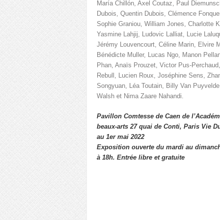
María Chillón, Axel Coutaz, Paul Diemunsc
Dubois, Quentin Dubois, Clémence Fonquer
Sophie Graniou, William Jones, Charlotte 
Yasmine Lahjij, Ludovic Lalliat, Lucie Laluq
Jérémy Louvencourt, Céline Marin, Elvire M
Bénédicte Muller, Lucas Ngo, Manon Pellan
Phan, Anaïs Prouzet, Victor Pus-Perchaud,
Rebull, Lucien Roux, Joséphine Sens, Zha
Songyuan, Léa Toutain, Billy Van Puyvelde
Walsh et Nima Zaare Nahandi.
Pavillon Comtesse de Caen de l’Académ
beaux-arts 27 quai de Conti, Paris Vie D
au 1er mai 2022
Exposition ouverte du mardi au dimanc
à 18h.
Entrée libre et gratuite