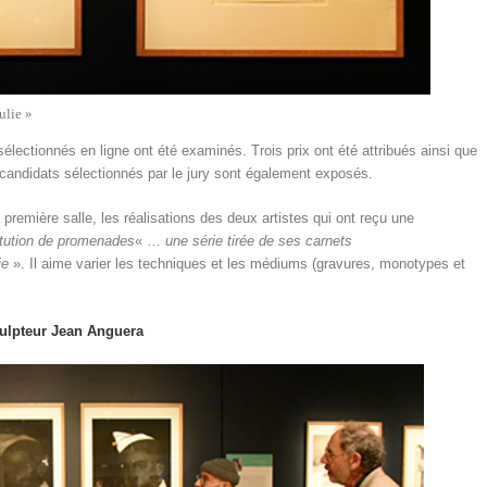
ulie »
électionnés en ligne ont été examinés. Trois prix ont été attribués ainsi que
candidats sélectionnés par le jury sont également exposés.
première salle, les réalisations des deux artistes qui ont reçu une
tution de promenades
« …
une série tirée de ses carnets
ie
». Il aime varier les techniques et les médiums (gravures, monotypes et
culpteur Jean Anguera