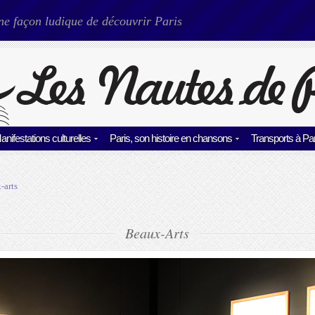
ne façon ludique de découvrir Paris
anifestations culturelles
Paris, son histoire en chansons
Transports à Par
-arts
Beaux-Arts