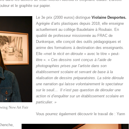
uleur et le graphite sur papier.
Le 3
e
prix (2000 euros) distingue
Violaine Desportes.
Agrégée d’arts plastiques depuis 2018, elle enseigne
actuellement au collège Baudelaire à Roubaix. En
qualité́ de professeur missionnée au FRAC de
Dunkerque, elle conçoit des outils pédagogiques et
anime des formations à destination des enseignants.
Elle
«met le récit en déroute
» avec le titre « peut-
être ». «
Ces dessins sont conçus à l’aide de
photographies prises par l’artiste dans son
établissement scolaire et servant de base à la
réalisation de dessins préparatoires. La série déroule
une narration qui laisse volontairement le spectateur
sur le seuil… Il n’est pas question de dérouler une
action ni d’enquêter sur un établissement scolaire en
particulier. »
awing Now Art Fair
Vous pourrez également découvrir le travail de : Yann
 Chenche,