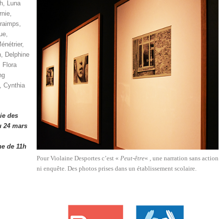
h, Luna
nie,
Kraimps,
ue,
énétrier,
, Delphine
 Flora
ng
, Cynthia
ie des
u 24 mars
he de 11h
Pour Violaine Desportes c’est «
Peut-être
« , une narration sans action
ni enquête. Des photos prises dans un établissement scolaire.