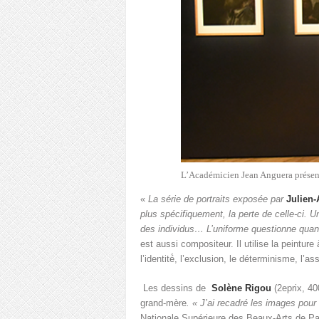
L’Académicien Jean Anguera présente
«
La série de portraits exposée par
Julien
plus spécifiquement, la perte de celle-ci. 
des individus… L’uniforme questionne quant 
est aussi compositeur. Il utilise la peinture
l’identité́, l’exclusion, le déterminisme, l’
Les dessins de
Solène Rigou
(2
e
prix, 4
grand-mère
. « J’ai recadré les images pour 
Nationale Supérieure des Beaux-Arts de Pari