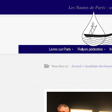
Les Nautes de Paris : u
Livres sur Paris
Rallyes pédestres
M
Vous êtes ici:
Accueil
»
Académie des beaux