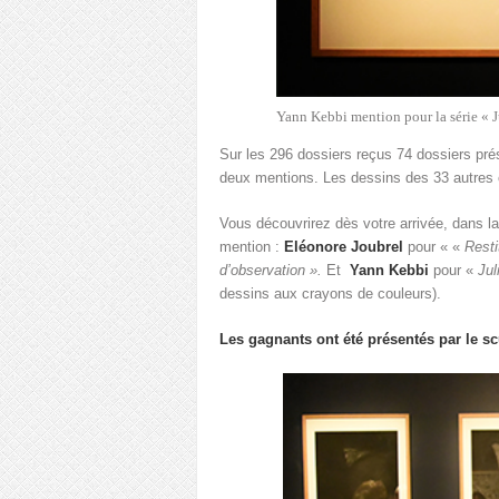
Yann Kebbi mention pour la série « J
Sur les 296 dossiers reçus 74 dossiers prés
deux mentions. Les dessins des 33 autres 
Vous découvrirez dès votre arrivée, dans la 
mention :
Eléonore Joubrel
pour « «
Resti
d’observation ».
Et
Yann Kebbi
pour «
Jul
dessins aux crayons de couleurs).
Les gagnants ont été présentés par le s