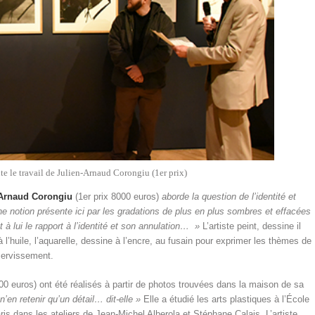
 le travail de Julien-Arnaud Corongiu (1er prix)
-Arnaud Corongiu
(1
er
prix 8000 euros)
aborde la question de l’identité et
Une notion présente ici par les gradations de plus en plus sombres et effacées
à lui le rapport à l’identité et son annulation… »
L’artiste peint, dessine il
 à l’huile, l’aquarelle, dessine à l’encre, au fusain pour exprimer les thèmes de
asservissement.
000 euros) ont été réalisés à partir de photos trouvées dans la maison de sa
n’en retenir qu’un détail… dit-elle »
Elle a étudié les arts plastiques à l’École
s dans les ateliers de Jean-Michel Alberola et Stéphane Calais. L’artiste