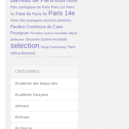
Barreau de Paris
Musée Guimet
Parc zoologique de Paris
Paris 1er
Paris
Paris 14e
Paris 6e
Paris 9e
3e
Paris 18e
passages couverts parisiens
Pavillon Comtesse de Caen
Perpignan
Première Guerre mondiale
rallyes
Seconde Guerre mondiale
pédestres
selection
Yann
Serge Gainsbourg
Arthus-Bertrand
CATÉGORIES
Académie des beaux-arts
Académie française
animaux
Animaux
Architecte