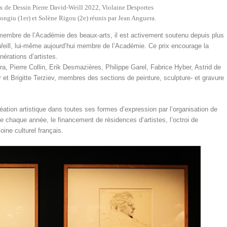
rix de Dessin Pierre David-Weill 2022, Violaine Desportes
ongiu (1er) et Solène Rigou (2e) réunis par Jean Anguera.
 membre de l’Académie des beaux-arts, il est activement soutenu depuis plus
Weill, lui-même aujourd’hui membre de l’Académie. Ce prix encourage la
nérations d’artistes.
ra, Pierre Collin, Erik Desmazières, Philippe Garel, Fabrice Hyber, Astrid de
 et Brigitte Terziev, membres des sections de peinture, sculpture- et gravure
ation artistique dans toutes ses formes d’expression par l’organisation de
rne chaque année, le financement de résidences d’artistes, l’octroi de
oine culturel français.