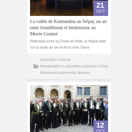
21
OCT
La vallée de Katmandou au Népal, un art
entre bouddhisme et hindouisme au
Musée Guimet
Petit pays entre la Chine et l’Inde, le Népal était
sur la route du sel et de la soie. Dans
Exposition
Histoire
Manifestations culturelles actuelles à Paris
Monument patrimonial
Musées
12
OCT