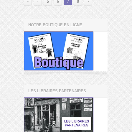
«
‹
5
6
7
8
›
NOTRE BOUTIQUE EN LIGNE
LES LIBRAIRES PARTENAIRES