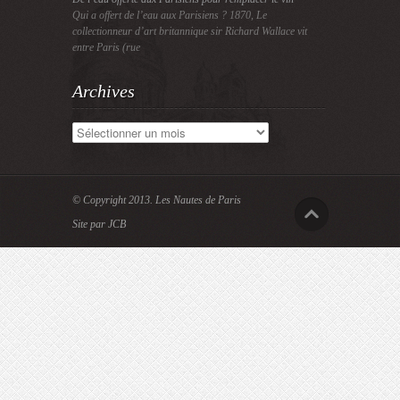
Qui a offert de l’eau aux Parisiens ? 1870, Le
collectionneur d’art britannique sir Richard Wallace vit
entre Paris (rue
Archives
Archives
© Copyright 2013.
Les Nautes de Paris
Site par JCB