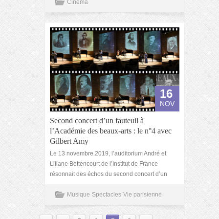
Cinéma
16
NOV
Second concert d’un fauteuil à
l’Académie des beaux-arts : le n°4 avec
Gilbert Amy
Le 13 novembre 2019, l’auditorium André et
Liliane Bettencourt de l’Institut de France
résonnait des échos du second concert d’un
Musique
Spectacles
Vie parisienne