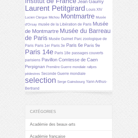
Institut de France
Jean Gaumy
Laurent Petitgirard
Louis XIV
Montmartre
Lucien Clergue
Michou
Musée
Musée
musée de la Libération de Paris
d'Orsay
Musée du Barreau
de Montmartre
de Paris
Musée Guimet
Parc zoologique de
Paris 6e
Paris 9e
Paris
Paris 1er
Paris 3e
Paris 14e
Paris 18e
passages couverts
Pavillon Comtesse de Caen
parisiens
Perpignan
Première Guerre mondiale
rallyes
Seconde Guerre mondiale
pédestres
selection
Yann Arthus-
Serge Gainsbourg
Bertrand
CATÉGORIES
Académie des beaux-arts
Académie française