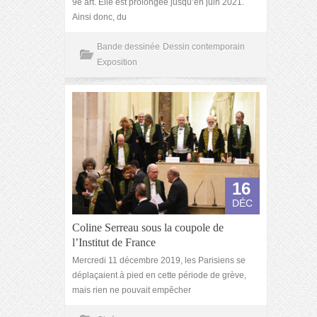
9e art. Elle est prolongée jusqu’en juin 2021.
Ainsi donc, du
Bande dessinée
Dessin contemporain
Exposition
16
DÉC
Coline Serreau sous la coupole de
l’Institut de France
Mercredi 11 décembre 2019, les Parisiens se
déplaçaient à pied en cette période de grève,
mais rien ne pouvait empêcher