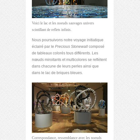
Voici le lac et les noeuds sauvages univers
scintillant de reflets infinis.
Nous poursuivons notre voyage initiatique
éclairé par le
Precious Stonewall
composé
de tableaux colorés tous différents. Les
nœuds miroitants et multicolores se reflètent
dans chacune de leurs perles ainsi que
dans le lac de briques bleues.
Correspondance, ressemblance avec les noeuds