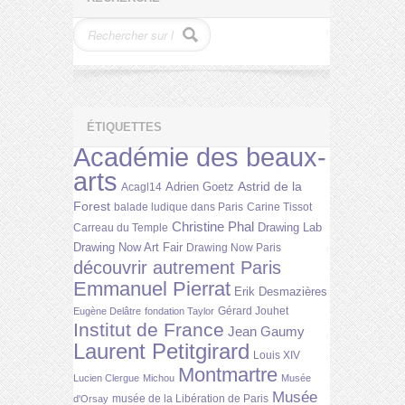
ÉTIQUETTES
Académie des beaux-
arts
Astrid de la
Adrien Goetz
Acagl14
Forest
balade ludique dans Paris
Carine Tissot
Christine Phal
Drawing Lab
Carreau du Temple
Drawing Now Art Fair
Drawing Now Paris
découvrir autrement Paris
Emmanuel Pierrat
Erik Desmazières
Gérard Jouhet
Eugène Delâtre
fondation Taylor
Institut de France
Jean Gaumy
Laurent Petitgirard
Louis XIV
Montmartre
Lucien Clergue
Michou
Musée
Musée
musée de la Libération de Paris
d'Orsay