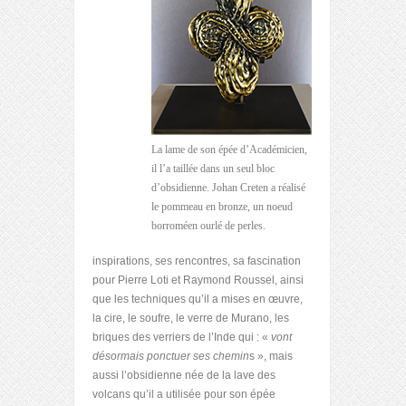
La lame de son épée d’Académicien,
il l’a taillée dans un seul bloc
d’obsidienne. Johan Creten a réalisé
le pommeau en bronze, un noeud
borroméen ourlé de perles.
inspirations, ses rencontres, sa fascination
pour Pierre Loti et Raymond Roussel, ainsi
que les techniques qu’il a mises en œuvre,
la cire, le soufre, le verre de Murano, les
briques des verriers de l’Inde qui : «
vont
désormais ponctuer ses chemin
s », mais
aussi l’obsidienne née de la lave des
volcans qu’il a utilisée pour son épée