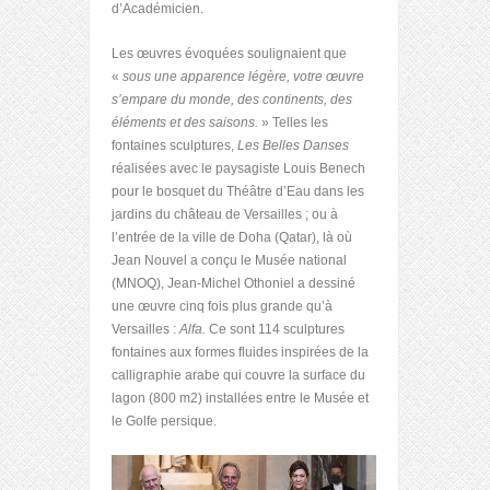
d’Académicien.
Les œuvres évoquées soulignaient que
«
sous une apparence légère, votre œuvre
s’empare du monde, des continents, des
éléments et des saisons.
» Telles les
fontaines sculptures,
Les Belles Danses
réalisées avec le paysagiste Louis Benech
pour le bosquet du Théâtre d’Eau dans les
jardins du château de Versailles ; ou à
l’entrée de la ville de Doha (Qatar), là où
Jean Nouvel a conçu le Musée national
(MNOQ), Jean-Michel Othoniel a dessiné
une œuvre cinq fois plus grande qu’à
Versailles :
Alfa.
Ce sont 114 sculptures
fontaines aux formes fluides inspirées de la
calligraphie arabe qui couvre la surface du
lagon (800 m
2
) installées entre le Musée et
le Golfe persique.