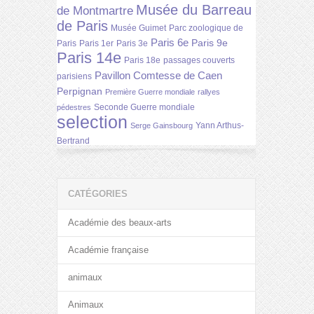
Musée du Barreau
de Montmartre
de Paris
Musée Guimet
Parc zoologique de
Paris 6e
Paris 9e
Paris
Paris 1er
Paris 3e
Paris 14e
Paris 18e
passages couverts
Pavillon Comtesse de Caen
parisiens
Perpignan
Première Guerre mondiale
rallyes
Seconde Guerre mondiale
pédestres
selection
Yann Arthus-
Serge Gainsbourg
Bertrand
CATÉGORIES
Académie des beaux-arts
Académie française
animaux
Animaux