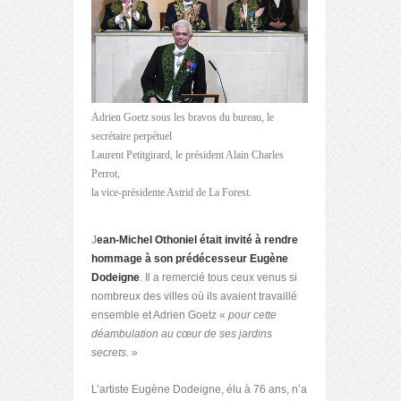
Adrien Goetz sous les bravos du bureau, le
secrétaire perpétuel
Laurent Petitgirard, le président Alain Charles
Perrot,
la vice-présidente Astrid de La Forest.
J
ean-Michel Othoniel était invité à rendre
hommage à son prédécesseur Eugène
Dodeigne
. Il a remercié tous ceux venus si
nombreux des villes où ils avaient travaillé
ensemble et Adrien Goetz «
pour cette
déambulation au cœur de ses jardins
secrets.
»
L’artiste Eugène Dodeigne, élu à 76 ans, n’a