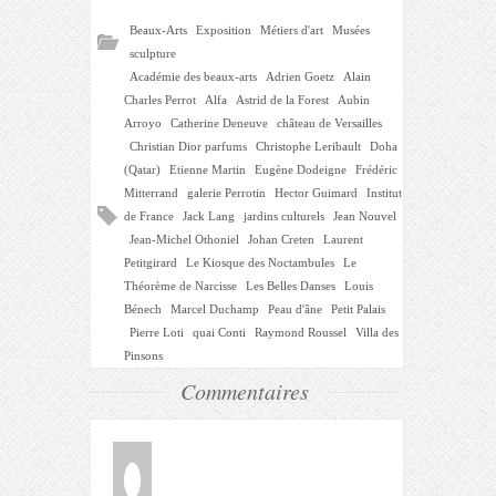
Beaux-Arts
Exposition
Métiers d'art
Musées
sculpture
Académie des beaux-arts
Adrien Goetz
Alain
Charles Perrot
Alfa
Astrid de la Forest
Aubin
Arroyo
Catherine Deneuve
château de Versailles
Christian Dior parfums
Christophe Leribault
Doha
(Qatar)
Etienne Martin
Eugène Dodeigne
Frédéric
Mitterrand
galerie Perrotin
Hector Guimard
Institut
de France
Jack Lang
jardins culturels
Jean Nouvel
Jean-Michel Othoniel
Johan Creten
Laurent
Petitgirard
Le Kiosque des Noctambules
Le
Théorème de Narcisse
Les Belles Danses
Louis
Bénech
Marcel Duchamp
Peau d'âne
Petit Palais
Pierre Loti
quai Conti
Raymond Roussel
Villa des
Pinsons
Commentaires