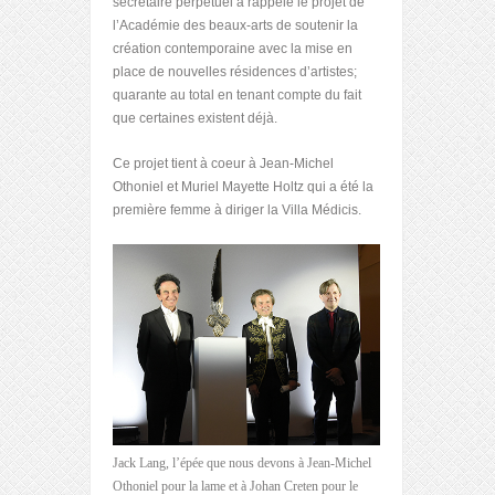
secrétaire perpétuel a rappelé le projet de
l’Académie des beaux-arts de soutenir la
création contemporaine avec la mise en
place de nouvelles résidences d’artistes;
quarante au total en tenant compte du fait
que certaines existent déjà.
Ce projet tient à coeur à Jean-Michel
Othoniel et Muriel Mayette Holtz qui a été la
première femme à diriger la Villa Médicis.
Jack Lang, l’épée que nous devons à Jean-Michel
Othoniel pour la lame et à Johan Creten pour le