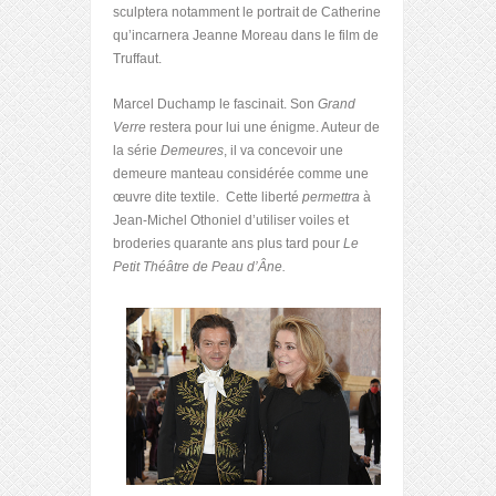
sculptera notamment le portrait de Catherine
qu’incarnera Jeanne Moreau dans le film de
Truffaut.
Marcel Duchamp le fascinait. Son
Grand
Verre
restera pour lui une énigme. Auteur de
la série
Demeures
, il va concevoir une
demeure manteau considérée comme une
œuvre dite textile. Cette liberté
permettra
à
Jean-Michel Othoniel d’utiliser voiles et
broderies quarante ans plus tard pour
Le
Petit Théâtre de Peau d’Âne.