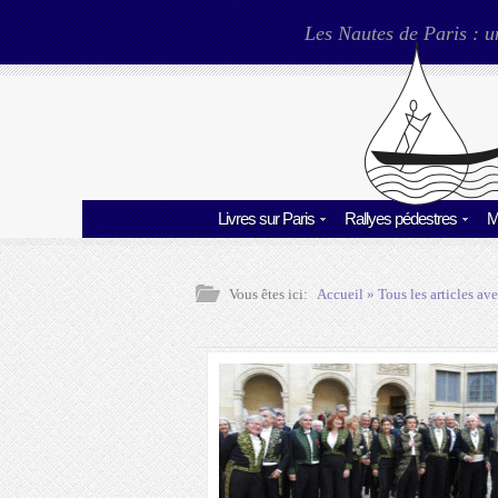
Les Nautes de Paris : u
Livres sur Paris
Rallyes pédestres
M
Vous êtes ici:
Accueil
» Tous les articles ave