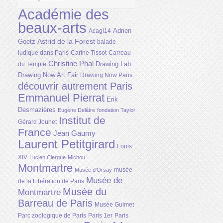
Académie des
beaux-arts
Adrien
Acagl14
Astrid de la Forest
Goetz
balade
ludique dans Paris
Carine Tissot
Carreau
Christine Phal
Drawing Lab
du Temple
Drawing Now Art Fair
Drawing Now Paris
découvrir autrement Paris
Emmanuel Pierrat
Erik
Desmazières
Eugène Delâtre
fondation Taylor
Institut de
Gérard Jouhet
France
Jean Gaumy
Laurent Petitgirard
Louis
XIV
Lucien Clergue
Michou
Montmartre
musée
Musée d'Orsay
Musée de
de la Libération de Paris
Musée du
Montmartre
Barreau de Paris
Musée Guimet
Parc zoologique de Paris
Paris 1er
Paris