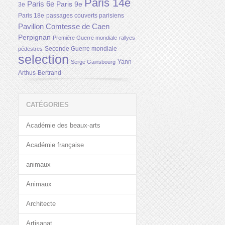
Paris 14e
Paris 6e
Paris 9e
3e
Paris 18e
passages couverts parisiens
Pavillon Comtesse de Caen
Perpignan
Première Guerre mondiale
rallyes
Seconde Guerre mondiale
pédestres
selection
Yann
Serge Gainsbourg
Arthus-Bertrand
CATÉGORIES
Académie des beaux-arts
Académie française
animaux
Animaux
Architecte
Artisanat