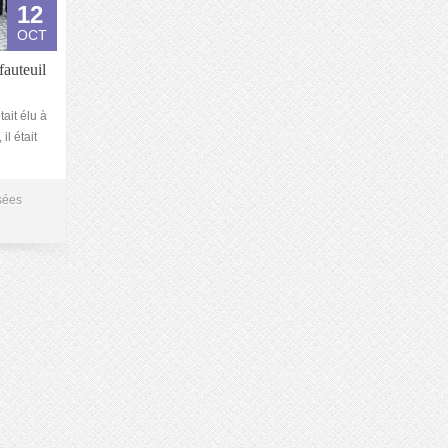
12
OCT
auteuil
ait élu à
l était
sées