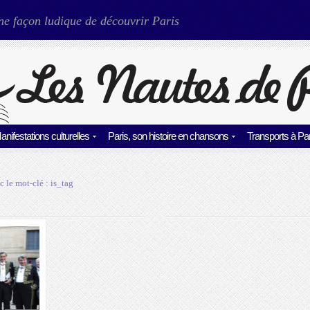
ne façon ludique de découvrir Paris
anifestations culturelles
Paris, son histoire en chansons
Transports à Par
c le mot-clé :
is_tag