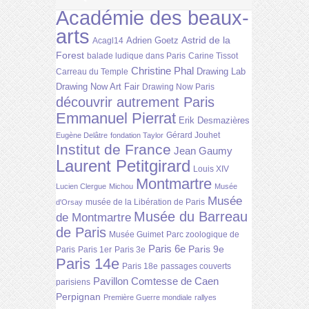
Académie des beaux-
arts
Astrid de la
Adrien Goetz
Acagl14
Forest
balade ludique dans Paris
Carine Tissot
Christine Phal
Drawing Lab
Carreau du Temple
Drawing Now Art Fair
Drawing Now Paris
découvrir autrement Paris
Emmanuel Pierrat
Erik Desmazières
Gérard Jouhet
Eugène Delâtre
fondation Taylor
Institut de France
Jean Gaumy
Laurent Petitgirard
Louis XIV
Montmartre
Lucien Clergue
Michou
Musée
Musée
musée de la Libération de Paris
d'Orsay
Musée du Barreau
de Montmartre
de Paris
Musée Guimet
Parc zoologique de
Paris 6e
Paris 9e
Paris
Paris 1er
Paris 3e
Paris 14e
Paris 18e
passages couverts
Pavillon Comtesse de Caen
parisiens
Perpignan
Première Guerre mondiale
rallyes