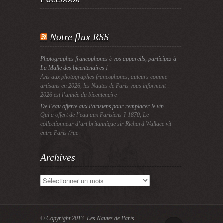
Notre flux RSS
Photographes francophones à vos appareils, participez à
La Malle des bicentenaires !
Avis aux photographes francophones, auteurs comme
artisans en 2026, les Nautes de Paris vous informent :
2026 est l’année du bicentenaire
De l’eau offerte aux Parisiens pour remplacer le vin
Qui a offert de l’eau aux Parisiens ? 1870, Le
collectionneur d’art britannique sir Richard Wallace vit
entre Paris (rue
Archives
Archives
© Copyright 2013.
Les Nautes de Paris