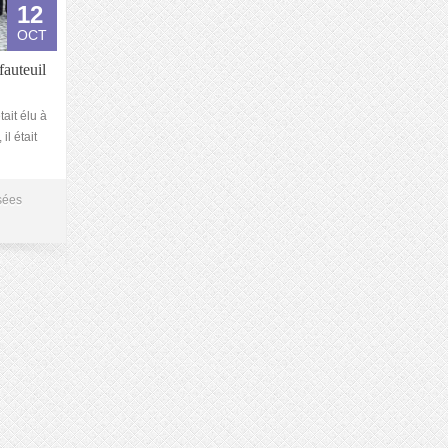
12
OCT
auteuil
ait élu à
l était
sées