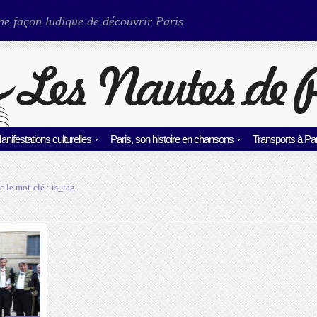
ne façon ludique de découvrir Paris
anifestations culturelles
Paris, son histoire en chansons
Transports à Par
c le mot-clé :
is_tag