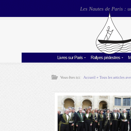
Les Nautes de Paris : u
Livres sur Paris
Rallyes pédestres
M
Vous êtes ici:
Accueil
» Tous les articles ave