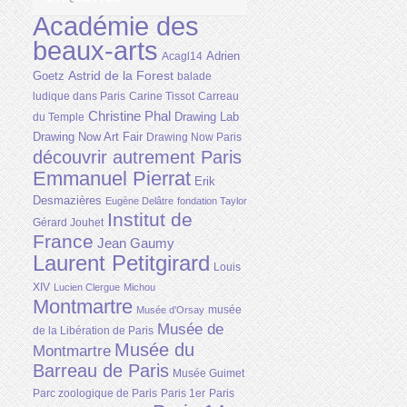
Académie des
beaux-arts
Adrien
Acagl14
Astrid de la Forest
Goetz
balade
ludique dans Paris
Carine Tissot
Carreau
Christine Phal
Drawing Lab
du Temple
Drawing Now Art Fair
Drawing Now Paris
découvrir autrement Paris
Emmanuel Pierrat
Erik
Desmazières
Eugène Delâtre
fondation Taylor
Institut de
Gérard Jouhet
France
Jean Gaumy
Laurent Petitgirard
Louis
XIV
Lucien Clergue
Michou
Montmartre
musée
Musée d'Orsay
Musée de
de la Libération de Paris
Musée du
Montmartre
Barreau de Paris
Musée Guimet
Parc zoologique de Paris
Paris 1er
Paris