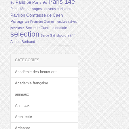
Paris 14e
Paris 6e
Paris 9e
3e
Paris 18e
passages couverts parisiens
Pavillon Comtesse de Caen
Perpignan
Première Guerre mondiale
rallyes
Seconde Guerre mondiale
pédestres
selection
Yann
Serge Gainsbourg
Arthus-Bertrand
CATÉGORIES
Académie des beaux-arts
Académie française
animaux
Animaux
Architecte
Artisanat