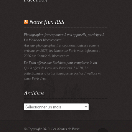
Notre flux RSS
Photographes francophones à vos appareils, participez à
La Malle des bicentenaires !
Avis aux photographes francophones, auteurs comme
artisans en 2026, les Nautes de Paris vous informent :
2026 est l’année du bicentenaire
De l’eau offerte aux Parisiens pour remplacer le vin
Qui a offert de l’eau aux Parisiens ? 1870, Le
collectionneur d’art britannique sir Richard Wallace vit
entre Paris (rue
Archives
Archives
© Copyright 2013.
Les Nautes de Paris