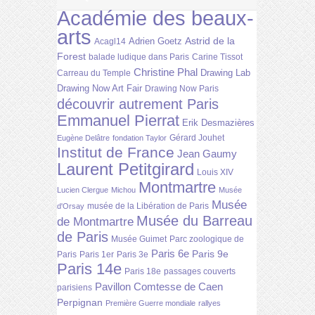
Académie des beaux-
arts
Astrid de la
Adrien Goetz
Acagl14
Forest
balade ludique dans Paris
Carine Tissot
Christine Phal
Drawing Lab
Carreau du Temple
Drawing Now Art Fair
Drawing Now Paris
découvrir autrement Paris
Emmanuel Pierrat
Erik Desmazières
Gérard Jouhet
Eugène Delâtre
fondation Taylor
Institut de France
Jean Gaumy
Laurent Petitgirard
Louis XIV
Montmartre
Lucien Clergue
Michou
Musée
Musée
musée de la Libération de Paris
d'Orsay
Musée du Barreau
de Montmartre
de Paris
Musée Guimet
Parc zoologique de
Paris 6e
Paris 9e
Paris
Paris 1er
Paris 3e
Paris 14e
Paris 18e
passages couverts
Pavillon Comtesse de Caen
parisiens
Perpignan
Première Guerre mondiale
rallyes