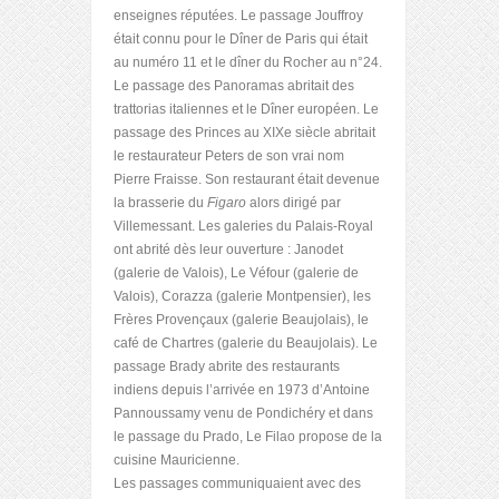
enseignes réputées. Le passage Jouffroy
était connu pour le Dîner de Paris qui était
au numéro 11 et le dîner du Rocher au n°24.
Le passage des Panoramas abritait des
trattorias italiennes et le Dîner européen. Le
passage des Princes au XIXe siècle abritait
le restaurateur Peters de son vrai nom
Pierre Fraisse. Son restaurant était devenue
la brasserie du
Figaro
alors dirigé par
Villemessant. Les galeries du Palais-Royal
ont abrité dès leur ouverture : Janodet
(galerie de Valois), Le Véfour (galerie de
Valois), Corazza (galerie Montpensier), les
Frères Provençaux (galerie Beaujolais), le
café de Chartres (galerie du Beaujolais). Le
passage Brady abrite des restaurants
indiens depuis l’arrivée en 1973 d’Antoine
Pannoussamy venu de Pondichéry et dans
le passage du Prado, Le Filao propose de la
cuisine Mauricienne.
Les passages communiquaient avec des