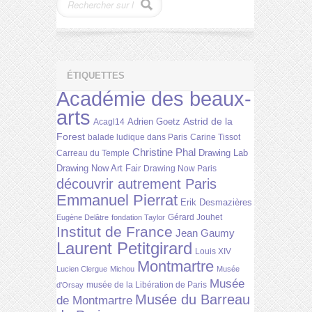
ÉTIQUETTES
Académie des beaux-
arts
Astrid de la
Adrien Goetz
Acagl14
Forest
balade ludique dans Paris
Carine Tissot
Christine Phal
Drawing Lab
Carreau du Temple
Drawing Now Art Fair
Drawing Now Paris
découvrir autrement Paris
Emmanuel Pierrat
Erik Desmazières
Gérard Jouhet
Eugène Delâtre
fondation Taylor
Institut de France
Jean Gaumy
Laurent Petitgirard
Louis XIV
Montmartre
Lucien Clergue
Michou
Musée
Musée
musée de la Libération de Paris
d'Orsay
Musée du Barreau
de Montmartre