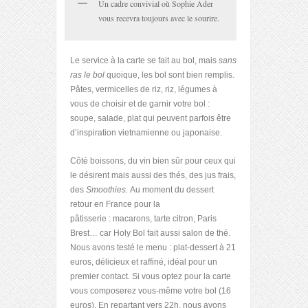
Un cadre convivial où Sophie Ader
vous recevra toujours avec le sourire.
Le service à la carte se fait au bol, mais
sans
ras le bol
quoique, les bol sont bien remplis.
Pâtes, vermicelles de riz, riz, légumes à
vous de choisir et de garnir votre bol :
soupe, salade, plat qui peuvent parfois être
d’inspiration vietnamienne ou japonaise.
Côté boissons, du vin bien sûr pour ceux qui
le désirent mais aussi des thés, des jus frais,
des
Smoothies.
Au moment du dessert
retour en France pour la
pâtisserie : macarons, tarte citron, Paris
Brest… car Holy Bol fait aussi salon de thé.
Nous avons testé le menu : plat-dessert à 21
euros, délicieux et raffiné, idéal pour un
premier contact. Si vous optez pour la carte
vous composerez vous-même votre bol (16
euros). En repartant vers 22h, nous avons