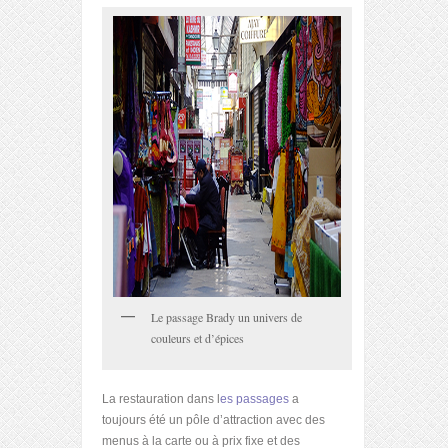
Le passage Brady un univers de
couleurs et d’épices
La restauration dans l
es passages
a
toujours été un pôle d’attraction avec des
menus à la carte ou à prix fixe et des