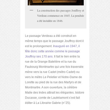
La construction des passages Jouffroy et
Verdeau commence en 1845. La pendule
a été installée en 1846.
Le passage Verdeau a été construit en
même temps que le passage Jouffroy dont il
est le prolongement. I
nauguré en 1947, il
fête donc cette année comme le passage
Jouffroy ses 170 ans.
Il fait le lien entre la
rue de la Grange Batelière et la rue du
Faubourg Montmartre qui une fois traversée
mène vers la rue Cadet (métro Cadet) ou
vers le métro Le Peletier et Notre-Dame de
Lorette au pied de la rue des Martyrs et de
Montmartre. A son ouverture, la célèbre
Malle des Indes attirait les élégantes. Isidore
Ducasse, comte de Lautréamont s’est fait
éditer à La Librairie Gabrie (n°25).