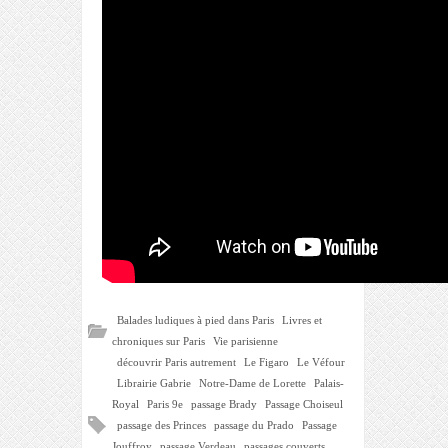
Balades ludiques à pied dans Paris
Livres et
chroniques sur Paris
Vie parisienne
découvrir Paris autrement
Le Figaro
Le Véfour
Librairie Gabrie
Notre-Dame de Lorette
Palais-
Royal
Paris 9e
passage Brady
Passage Choiseul
passage des Princes
passage du Prado
Passage
Jouffroy
passage Verdeau
passages couverts